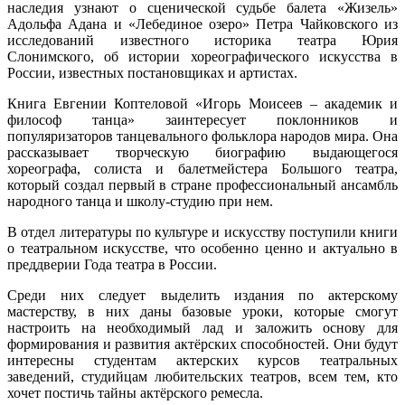
наследия узнают о сценической судьбе балета «Жизель»
Адольфа Адана и «Лебединое озеро» Петра Чайковского из
исследований известного историка театра Юрия
Слонимского, об истории хореографического искусства в
России, известных постановщиках и артистах.
Книга Евгении Коптеловой «Игорь Моисеев – академик и
философ танца» заинтересует поклонников и
популяризаторов танцевального фольклора народов мира. Она
рассказывает творческую биографию выдающегося
хореографа, солиста и балетмейстера Большого театра,
который создал первый в стране профессиональный ансамбль
народного танца и школу-студию при нем.
В отдел литературы по культуре и искусству поступили книги
о театральном искусстве, что особенно ценно и актуально в
преддверии Года театра в России.
Среди них следует выделить издания по актерскому
мастерству, в них даны базовые уроки, которые смогут
настроить на необходимый лад и заложить основу для
формирования и развития актёрских способностей. Они будут
интересны студентам актерских курсов театральных
заведений, студийцам любительских театров, всем тем, кто
хочет постичь тайны актёрского ремесла.