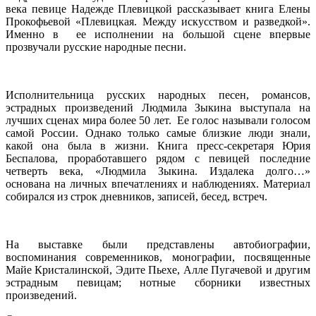
века певице Надежде Плевицкой рассказывает книга Елены
Прокофьевой «Плевицкая. Между искусством и разведкой».
Именно в ее исполнении на большой сцене впервые
прозвучали русские народные песни.
Исполнительница русских народных песен, романсов,
эстрадных произведений Людмила Зыкина выступала на
лучших сценах мира более 50 лет. Ее голос называли голосом
самой России. Однако только самые близкие люди знали,
какой она была в жизни. Книга пресс-секретаря Юрия
Беспалова, проработавшего рядом с певицей последние
четверть века, «Людмила Зыкина. Издалека долго…»
основана на личных впечатлениях и наблюдениях. Материал
собирался из строк дневников, записей, бесед, встреч.
На выставке были представлены автобиографии,
воспоминания современников, монографии, посвященные
Майе Кристалинской, Эдите Пьехе, Алле Пугачевой и другим
эстрадным певицам; нотные сборники известных
произведений.