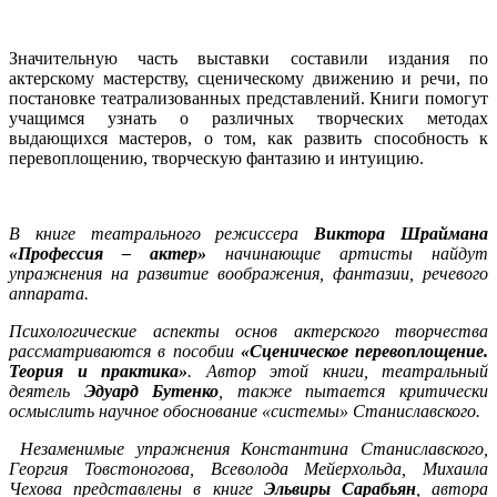
Значительную часть выставки составили издания по
актерскому мастерству, сценическому движению и речи, по
постановке театрализованных представлений. Книги помогут
учащимся узнать о различных творческих методах
выдающихся мастеров, о том, как развить способность к
перевоплощению, творческую фантазию и интуицию.
В книге театрального режиссера
Виктора Шраймана
«Профессия – актер»
начинающие артисты найдут
упражнения на развитие воображения, фантазии, речевого
аппарата.
Психологические аспекты основ актерского творчества
рассматриваются в пособии
«Сценическое перевоплощение.
Теория и практика»
. Автор этой книги, театральный
деятель
Эдуард Бутенко
, также пытается критически
осмыслить научное обоснование «системы» Станиславского.
Незаменимые упражнения Константина Станиславского,
Георгия Товстоногова, Всеволода Мейерхольда, Михаила
Чехова представлены в книге
Эльвиры Сарабьян
, автора