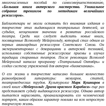
многочисленных пособий по самосовершенствованию,
«Большая книга актерского мастерства. Уникальное
собрание тренингов по методикам величайших
режиссеров»
.
Библиотекари не могли оставить без внимания издания о
творчестве этих выдающихся театральных деятелей, их
судьбах, неоценимом значении в развитии российского
театра. Среди них следует выделить новые книги,
посвященные Всеволоду Мейерхольду, который стал одним из
первых авангардных режиссеров Советского Союза. Он
экспериментировал с декорациями и актерской техникой,
использовал собственные режиссерские приемы и изучал
традиции старинных театров. После революции Всеволод
Мейерхольд написал программу «Театральный Октябрь» и
создал систему упражнений для актеров «биомеханика».
О его жизни и творчестве написано большое количество
разнообразной литературы: мемуаров, статей,
театроведческих трудов. Культуролог
Марк Кушниров
в
своей книге
«Мейерхольд: Драма красного Карабаса»
еще раз
представляет судьбу выдающегося режиссера. Однако автор
пытается нарисовать, проанализировать его человеческий
портрет, каким образом характер повлиял на всю непростую
творческую жизнь.