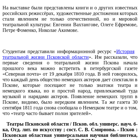
На выставке были представлены книги и о других известных
российских режиссёрах, художественные достижения которых
стали явлением не только отечественной, но и мировой
театральной культуры: Евгении Вахтангове, Олеге Ефремове,
Петре Фоменко, Николае Акимове.
Студентам представили информационной ресурс «
История
театральной жизни Псковской области
». Им рассказали, что
первые сведения о театральной жизни Пскова начала
прошлого века можно встретить в петербургской газете
«Северная почта» от 19 декабря 1810 года. В ней говорилось,
что каждый день общество немецких актеров дает спектакли в
Пскове, которые посещают не только знатоки театра и
немецкого языка, но и простой народ, привлекаемый туда
музыкой и нарядами актеров. Появление немецких трупп в
Пскове, видимо, было нередким явлением. Та же газета 30
сентября 1811 года снова сообщала о Немецком театре и о том,
что «театр часто бывает полон зрителей».
Театры Псковской области / Псков. обл. универс. науч. б-
ка, Отд. лит. по искусству ; сост. С. В. Смирнова. - Псков :
Псковская областная универсальная научная библиотека,