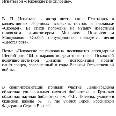
Игнатьевой «Псковские панфиловцы».
В. П. Игнатьева - автор шести книг. Печаталась в
коллективных сборниках псковских поэтов, в альманахе
«Скобари». Ее стихи положены на музыку известным
псковским композитором Михаилом Николаевичем
Мишуковым. Особой популярностью пользуется песня
«Шестая рота».
Поэма «Псковские панфиловцы» посвящается легендарной
Шестой роте 104-го парашютно-десантного полка Псковской
воздушно-десантной дивизии, повторившей подвиг
панфиловцев, совершенный в годы Великой Отечественной
войны.
В скайп-презентации приняли участие: Ленинградская
областная универсальная научная библиотека и Брянская
областная научная библиотека им. Ф.И. Тютчева; учащиеся
брянской школы № 7, где учился Герой Российской
Федерации Сергей Василёв.