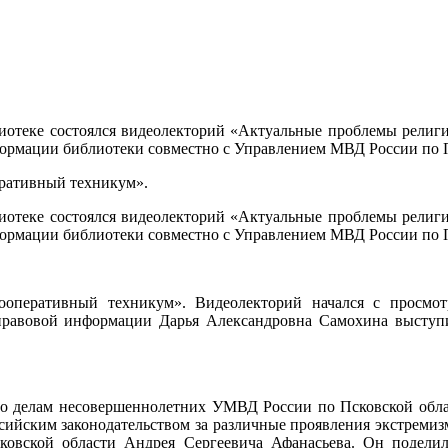
лиотеке состоялся видеолекторий «Актуальные проблемы религи
ормации библиотеки совместно с Управлением МВД России по П
ративный техникум».
лиотеке состоялся видеолекторий «Актуальные проблемы религи
ормации библиотеки совместно с Управлением МВД России по П
оперативный техникум». Видеолекторий начался с просмо
правовой информации Дарья Александровна Самохина выступи
 по делам несовершеннолетних УМВД России по Псковской обл
оссийским законодательством за различные проявления экстреми
овской области Андрея Сергеевича Афанасьева. Он поделил