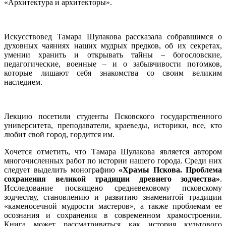
«Архитектура и архитекторы».
Искусствовед Тамара Шулакова рассказала собравшимся о
духовных чаяниях наших мудрых предков, об их секретах,
умении хранить и открывать тайны – богословские,
педагогические, военные – и о забывчивости потомков,
которые лишают себя знакомства со своим великим
наследием.
Лекцию посетили студенты Псковского государственного
университета, преподаватели, краеведы, историки, все, кто
любит свой город, гордится им.
Хочется отметить, что Тамара Шулакова является автором
многочисленных работ по истории нашего города. Среди них
следует выделить монографию
«Храмы Пскова. Проблема
сохранения великой традиции древнего зодчества»
.
Исследование посвящено средневековому псковскому
зодчеству, становлению и развитию знаменитой традиции
«каменосечной мудрости мастеров», а также проблемам ее
осознания и сохранения в современном храмостроении.
Книга может рассматриваться как история культового