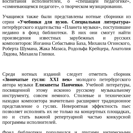
воспитания исполнителей, о «спешащей педагогике»,
«сомневающемся педагоге», о творческом музицировании.
Учащимся также были представлены нотные сборники из
серии
«Учебники для вузов. Специальная литература»
петербургского издательства
«Планета музыки», поступившие
недавно в фонд библиотеки. В них они смогут найти
произведения известных зарубежных и русских
композиторов: Иоганна Себастьяна Баха, Михаила Огинского,
Роберта Шумана, Жака Мазаса, Родольфа Крейцера, Анатолия
Лядова, Михаила Глинки.
Среди нотных изданий следует отметить сборник
«Звончатые гусли: XXI век»
молодого петербургского
автора музыки
Елизаветы Панченко
. Учебной литературы,
посвященной этому исконно русскому музыкальному
инструменту, совсем немного. Стилевые и технические
находки композитора значительно расширяют традиционное
представление о гуслях. Невероятная эффектность пьес
позволяет исполнять их не только на концертных площадках,
но и стать важной репертуарной частью конкурсной
программы исполнителей.
Фонд библиотеки пополнился и другими интересными