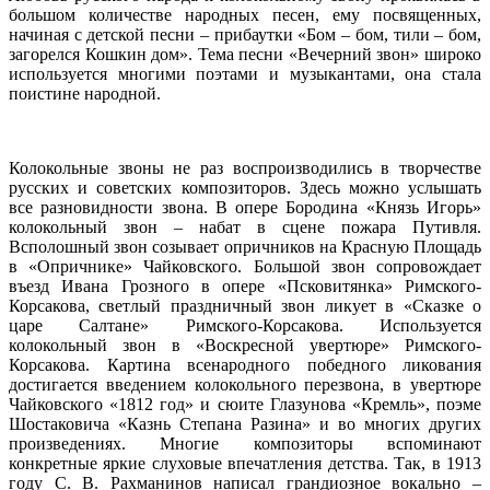
большом количестве народных песен, ему посвященных,
начиная с детской песни – прибаутки «Бом – бом, тили – бом,
загорелся Кошкин дом». Тема песни «Вечерний звон» широко
используется многими поэтами и музыкантами, она стала
поистине народной.
Колокольные звоны не раз воспроизводились в творчестве
русских и советских композиторов. Здесь можно услышать
все разновидности звона. В опере Бородина «Князь Игорь»
колокольный звон – набат в сцене пожара Путивля.
Всполошный звон созывает опричников на Красную Площадь
в «Опричнике» Чайковского. Большой звон сопровождает
въезд Ивана Грозного в опере «Псковитянка» Римского-
Корсакова, светлый праздничный звон ликует в «Сказке о
царе Салтане» Римского-Корсакова. Используется
колокольный звон в «Воскресной увертюре» Римского-
Корсакова. Картина всенародного победного ликования
достигается введением колокольного перезвона, в увертюре
Чайковского «1812 год» и сюите Глазунова «Кремль», поэме
Шостаковича «Казнь Степана Разина» и во многих других
произведениях. Многие композиторы вспоминают
конкретные яркие слуховые впечатления детства. Так, в 1913
году С. В. Рахманинов написал грандиозное вокально –