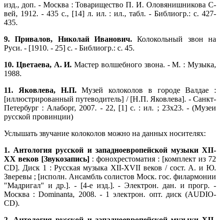
изд., доп. - Москва : Товарищество П. И. Оловянишникова С-
вей, 1912. - 435 с., [14] л. ил. : ил., табл. - Библиогр.: с. 427-
435.
9. Привалов, Николай Иванович.
Колокольный звон на
Руси. - [1910. - 25] с. - Библиогр.: с. 45.
10. Цветаева, А. И.
Мастер волшебного звона. - М. : Музыка,
1988.
11.
Яковлева, Н.П.
Музей колоколов в городе Валдае :
[иллюстрированный путеводитель] / [Н.П. Яковлева]. - Санкт-
Петербург : Алаборг, 2007. - 22, [1] с. : ил. ; 23х23. - (Музеи
русской провинции)
Услышать звучание колоколов можно на данных носителях:
1. Антология русской и западноевропейской музыки XII-
XX веков [Звукозапись]
: фонохрестоматия : [комплект из 72
CD]. Диск 1 : Русская музыка XII-XVII веков / сост. А. и Ю.
Зверевы ; [исполн. Ансамбль солистов Моск. гос. филармонии
"Мадригал" и др.]. - [4-е изд.]. - Электрон. дан. и прогр. -
Москва : Dominanta, 2008. - 1 электрон. опт. диск (AUDIO-
CD).
2. Антология русской и западноевропейской музыки XII-