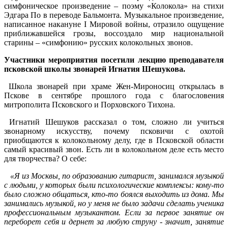
симфоническое произведение – поэму «Колокола» на стихи
Эдгара По в переводе Бальмонта. Музыкальное произведение,
написанное накануне I Мировой войны, отразило ощущение
приближавшейся грозы, воссоздало мир национальной
старины – «симфонию» русских колокольных звонов.
Участники мероприятия посетили лекцию преподавателя
псковской школы звонарей Игнатия Шешукова.
Школа звонарей при храме Жен-Мироносиц открылась в
Пскове в сентябре прошлого года с благословения
митрополита Псковского и Порховского Тихона.
Игнатий Шешуков рассказал о том, сложно ли учиться
звонарному искусству, почему псковичи с охотой
приобщаются к колокольному делу, где в Псковской области
самый красивый звон. Есть ли в колокольном деле есть место
для творчества? О себе:
«Я из Москвы, по образованию гитарист, занимался музыкой
с людьми, у которых были психологические комплексы: кому-то
было сложно общаться, кто-то боялся выходить из дома. Мы
занимались музыкой, но у меня не было задачи сделать ученика
профессиональным музыкантом. Если за первое занятие он
переборет себя и дернет за любую струну - значит, занятие