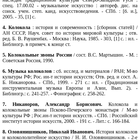
спец. 17.00.02 - музыкальное искусство : автореф. дис. на
соиск. учен. степ. канд. искусствоведения. - СПб. : [б. и.],
2005. - 35, [1] с.
4. Колокола
: история и современность : [сборник статей] /
АН СССР, Науч. совет по истории мировой культуры ; отв.
ред. Б. В. Раушенбах. - Москва : Наука, 1985. - 303, [1] с. : ил. -
Библиогр. в примеч. к конце ст.
5. Колокольные звоны России
/ сост. В.С. Мартышин. - М. :
Советская Россия, 1990.
6. Музыка колоколов
: сб. исслед. и материалов / РАН; М-во
культуры РФ; Рос. ин-т истории искусств; Отв. ред. и сост. А.
Б. Никанорова. - СПб., 1999. - 271 с.: ил. - (Традиционная
инструментальная музыка Европы и Азии, Вып. 2). -
Библиогр.: с. 241-257. - Фонография: с. 258-262.
7. Никаноров, Александр Борисович.
Колокола и
колокольные звоны Псково-Печерского монастыря / М-во
культуры РФ ; Рос.ин-т истории искусств. - СПб. : Российский
институт истории искусств, 2000. - 191 с. - Лит.: с. 166-184.
8. Оловянишников, Николай Иванович.
История колоколов
и колокололитейное искусство / Н. И. Оловянишников. - 2-е