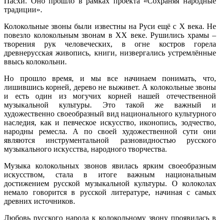
Пасхи. Оно прошло в рамках проекта «Сохраняя народные
традиции».
Колокольные звоны были известны на Руси ещё с X века. Не
повезло колокольным звонам в XX веке. Рушились храмы –
творения рук человеческих, в огне костров горела
древнерусская живопись, книги, низвергались устремлённые
ввысь колокольни.
Но прошло время, и мы все начинаем понимать, что,
лишившись корней, дерево не выживет. А колокольные звоны
и есть один из могучих корней нашей отечественной
музыкальной культуры. Это такой же важный и
художественно своеобразный вид национального культурного
наследия, как и певческое искусство, иконопись, зодчество,
народны ремесла. А по своей художественной сути они
являются инструментальной разновидностью русского
музыкального искусства, народного творчества.
Музыка колокольных звонов явилась ярким своеобразным
искусством, стала в итоге важным национальным
достижением русской музыкальной культуры. О колоколах
немало говорится в русской литературе, начиная с самых
древних источников.
Любовь русского народа к колокольному звону проявилась в