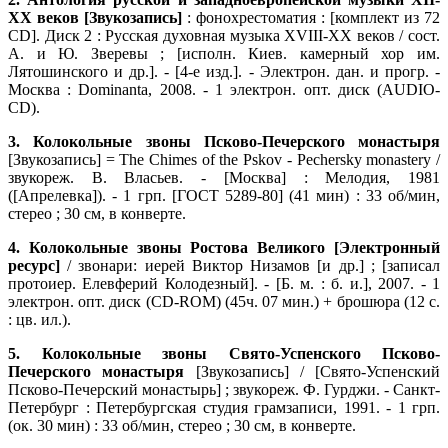
XX веков [Звукозапись]
: фонохрестоматия : [комплект из 72
CD]. Диск 2 : Русская духовная музыка XVIII-XX веков / сост.
А. и Ю. Зверевы ; [исполн. Киев. камерный хор им.
Лятошинского и др.]. - [4-е изд.]. - Электрон. дан. и прогр. -
Москва : Dominanta, 2008. - 1 электрон. опт. диск (AUDIO-
CD).
3. Колокольные звоны Псково-Печерского монастыря
[Звукозапись] = The Chimes of the Pskov - Pechersky monastery /
звукореж. В. Власьев. - [Москва] : Мелодия, 1981
([Апрелевка]). - 1 грп. [ГОСТ 5289-80] (41 мин) : 33 об/мин,
стерео ; 30 см, в конверте.
4. Колокольные звоны Ростова Великого [Электронный
ресурс]
/ звонари: иерей Виктор Низамов [и др.] ; [записал
протоиер. Елевферий Колодезный]. - [Б. м. : б. и.], 2007. - 1
электрон. опт. диск (CD-ROM) (45ч. 07 мин.) + брошюра (12 с.
: цв. ил.).
5. Колокольные звоны Свято-Успенского Псково-
Печерского монастыря
[Звукозапись] / [Свято-Успенский
Псково-Печерский монастырь] ; звукореж. Ф. Гурджи. - Санкт-
Петербург : Петербургская студия грамзаписи, 1991. - 1 грп.
(ок. 30 мин) : 33 об/мин, стерео ; 30 см, в конверте.