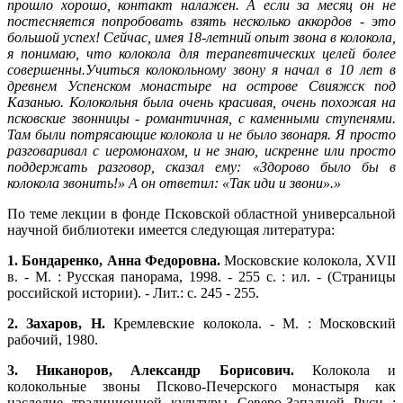
прошло хорошо, контакт налажен. А если за месяц он не
постесняется попробовать взять несколько аккордов - это
большой успех! Сейчас, имея 18-летний опыт звона в колокола,
я понимаю, что колокола для терапевтических целей более
совершенны.Учиться колокольному звону я начал в 10 лет в
древнем Успенском монастыре на острове Свияжск под
Казанью. Колокольня была очень красивая, очень похожая на
псковские звонницы - романтичная, с каменными ступенями.
Там были потрясающие колокола и не было звонаря. Я просто
разговаривал с иеромонахом, и не знаю, искренне или просто
поддержать разговор, сказал ему: «Здорово было бы в
колокола звонить!» А он ответил: «Так иди и звони».»
По теме лекции в фонде Псковской областной универсальной
научной библиотеки имеется следующая литература:
1. Бондаренко, Анна Федоровна.
Московские колокола, XVII
в. - М. : Русская панорама, 1998. - 255 с. : ил. - (Страницы
российской истории). - Лит.: с. 245 - 255.
2. Захаров, Н.
Кремлевские колокола. - М. : Московский
рабочий, 1980.
3. Никаноров, Александр Борисович.
Колокола и
колокольные звоны Псково-Печерского монастыря как
наследие традиционной культуры Северо-Западной Руси :