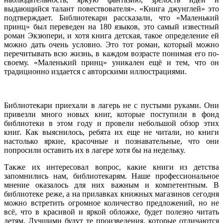
выдающийся талант повествователя». «Книга джунглей» это
подтверждает. Библиотекари рассказали, что «Маленький
принц» был переведен на 180 языков, это самый известный
роман Экзюпери, и хотя книга детская, такое определение ей
можно дать очень условно. Это тот роман, который можно
перечитывать всю жизнь, в каждом возрасте понимая его по-
своему. «Маленький принц» уникален ещё и тем, что он
традиционно издается с авторскими иллюстрациями.
Библиотекари приехали в лагерь не с пустыми руками. Они
привезли много новых книг, которые поступили в фонд
библиотеки в этом году и провели небольшой обзор этих
книг. Как выяснилось, ребята их еще не читали, но книги
настолько яркие, красочные и познавательные, что они
попросили оставить их в лагере хотя бы на недельку.
Также их интересовал вопрос, какие книги из детства
запомнились нам, библиотекарям. Наше профессиональное
мнение оказалось для них важным и компетентным. В
библиотеке реже, а на прилавках книжных магазинов сегодня
можно встретить огромное количество предложений, но не
всё, что в красивой и яркой обложке, будет полезно читать
детям. Лучшими будут те произведения, которые отличаются