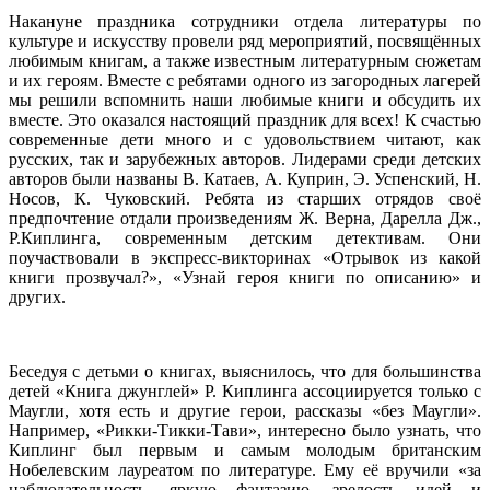
Накануне праздника сотрудники отдела литературы по
культуре и искусству провели ряд мероприятий, посвящённых
любимым книгам, а также известным литературным сюжетам
и их героям. Вместе с ребятами одного из загородных лагерей
мы решили вспомнить наши любимые книги и обсудить их
вместе. Это оказался настоящий праздник для всех! К счастью
современные дети много и с удовольствием читают, как
русских, так и зарубежных авторов. Лидерами среди детских
авторов были названы В. Катаев, А. Куприн, Э. Успенский, Н.
Носов, К. Чуковский. Ребята из старших отрядов своё
предпочтение отдали произведениям Ж. Верна, Дарелла Дж.,
Р.Киплинга, современным детским детективам. Они
поучаствовали в экспресс-викторинах «Отрывок из какой
книги прозвучал?», «Узнай героя книги по описанию» и
других.
Беседуя с детьми о книгах, выяснилось, что для большинства
детей «Книга джунглей» Р. Киплинга ассоциируется только с
Маугли, хотя есть и другие герои, рассказы «без Маугли».
Например, «Рикки-Тикки-Тави», интересно было узнать, что
Киплинг был первым и самым молодым британским
Нобелевским лауреатом по литературе. Ему её вручили «за
наблюдательность, яркую фантазию, зрелость идей и