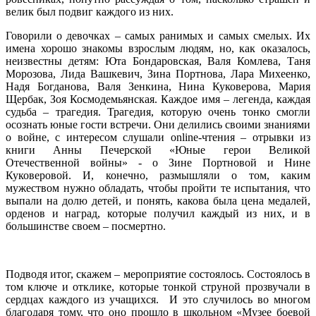
велик был подвиг каждого из них.
Говорили о девочках – самых ранимых и самых смелых. Их
имена хорошо знакомы взрослым людям, но, как оказалось,
неизвестны детям: Юта Бондаровская, Валя Комлева, Таня
Морозова, Лида Вашкевич, Зина Портнова, Лара Михеенко,
Надя Богданова, Валя Зенкина, Нина Куковерова, Мария
Щербак, Зоя Космодемьянская. Каждое имя – легенда, каждая
судьба – трагедия. Трагедия, которую очень тонко смогли
осознать юные гости встречи. Они делились своими знаниями
о войне, с интересом слушали online-чтения – отрывки из
книги Анны Печерской «Юные герои Великой
Отечественной войны» - о Зине Портновой и Нине
Куковеровой. И, конечно, размышляли о том, каким
мужеством нужно обладать, чтобы пройти те испытания, что
выпали на долю детей, и понять, какова была цена медалей,
орденов и наград, которые получил каждый из них, и в
большинстве своем – посмертно.
Подводя итог, скажем – мероприятие состоялось. Состоялось в
том ключе и отклике, которые тонкой струной прозвучали в
сердцах каждого из учащихся. И это случилось во многом
благодаря тому, что оно прошло в школьном «Музее боевой