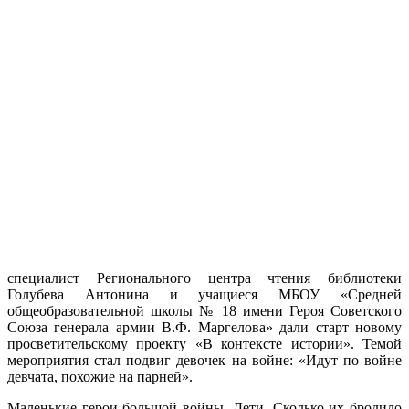
специалист Регионального центра чтения библиотеки
Голубева Антонина и учащиеся МБОУ «Средней
общеобразовательной школы № 18 имени Героя Советского
Союза генерала армии В.Ф. Маргелова» дали старт новому
просветительскому проекту «В контексте истории». Темой
мероприятия стал подвиг девочек на войне: «Идут по войне
девчата, похожие на парней».
Маленькие герои большой войны. Дети. Сколько их бродило