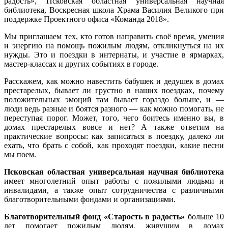
радость», Псковская областная универсальная научная
библиотека, Воскресная школа Храма Василия Великого при
поддержке Проектного офиса «Команда 2018».
Мы приглашаем тех, кто готов направить своё время, умения
и энергию на помощь пожилым людям, откликнуться на их
нужды. Это и поездки в интернаты, и участие в ярмарках,
мастер-классах и других событиях в городе.
Расскажем, как можно навестить бабушек и дедушек в домах
престарелых, бывает ли грустно в наших поездках, почему
положительных эмоций там бывает гораздо больше, и —
люди ведь разные и боятся разного — как можно помогать, не
переступая порог. Может, того, чего боитесь именно вы, в
домах престарелых вовсе и нет? А также ответим на
практические вопросы: как записаться в поездку, далеко ли
ехать, что брать с собой, как проходят поездки, какие песни
мы поем.
Псковская областная универсальная научная библиотека
имеет многолетний опыт работы с пожилыми людьми и
инвалидами, а также опыт сотрудничества с различными
благотворительными фондами и организациями.
Благотворительный фонд «Старость в радость»
больше 10
лет помогает пожилым людям, живущим в домах