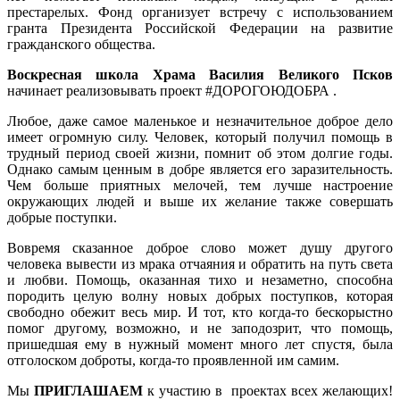
престарелых. Фонд организует встречу с использованием
гранта Президента Российской Федерации на развитие
гражданского общества.
Воскресная школа Храма Василия Великого Псков
начинает реализовывать проект #ДОРОГОЮДОБРА .
Любое, даже самое маленькое и незначительное доброе дело
имеет огромную силу. Человек, который получил помощь в
трудный период своей жизни, помнит об этом долгие годы.
Однако самым ценным в добре является его заразительность.
Чем больше приятных мелочей, тем лучше настроение
окружающих людей и выше их желание также совершать
добрые поступки.
Вовремя сказанное доброе слово может душу другого
человека вывести из мрака отчаяния и обратить на путь света
и любви. Помощь, оказанная тихо и незаметно, способна
породить целую волну новых добрых поступков, которая
свободно обежит весь мир. И тот, кто когда-то бескорыстно
помог другому, возможно, и не заподозрит, что помощь,
пришедшая ему в нужный момент много лет спустя, была
отголоском доброты, когда-то проявленной им самим.
Мы
ПРИГЛАШАЕМ
к участию в проектах всех желающих!