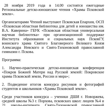
28 ноября 2019 года в 14.00 состоятся ежегодные
Региональные детско-юношеские чтения «Храмы Псковской
земли».
Организаторами Чтений выступают Псковская Епархия, ОСП
«Псковская областная библиотека для детей и юношества им.
В.А. Каверина» ГБУК «Псковская областная универсальная
научная библиотека» при организационной поддержке
Института образования и социальных наук ПсковГУ,
воинского храма Святого Благоверного Великого Князя
Александра Невского и Свято-Тихоновской православной
гимназии г. Пскова.
Программа:
1. Научно-практическая детско-юношеская конференция
«Покров Божией Матери над Русской землей: Покровские
храмы Псковской земли, России и мира»;
2. Подведение итогов конкурса рисунков и фотографий
студентов и школьников «Храмы Псковской земли».
Среди участников конкурса – ученики ДШИ г. Новоржева,
средней школы №3 г. Порхова, псковских школ: лицеев №4 и
21, школы-интерната, Свято-Тихоновской православной