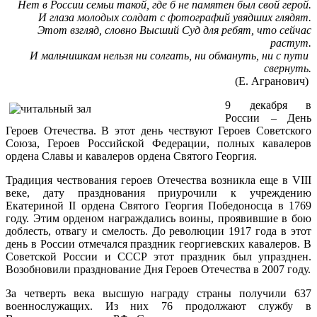
Нет в России семьи такой, где б не памятен был свой герой.
И глаза молодых солдат с фотографий увядших глядят.
Этот взгляд, словно Высший Суд для ребят, что сейчас
растут.
И мальчишкам нельзя ни солгать, ни обмануть, ни с пути
свернуть.
(Е. Агранович)
9 декабря в
России – День
Героев Отечества. В этот день чествуют Героев Советского
Союза, Героев Российской Федерации, полных кавалеров
ордена Славы и кавалеров ордена Святого Георгия.
Традиция чествования героев Отечества возникла еще в VIII
веке, дату празднования приурочили к учреждению
Екатериной II ордена Святого Георгия Победоносца в 1769
году. Этим орденом награждались воины, проявившие в бою
доблесть, отвагу и смелость. До революции 1917 года в этот
день в России отмечался праздник георгиевских кавалеров. В
Советской России и СССР этот праздник был упразднен.
Возобновили празднование Дня Героев Отечества в 2007 году.
За четверть века высшую награду страны получили 637
военнослужащих. Из них 76 продолжают службу в