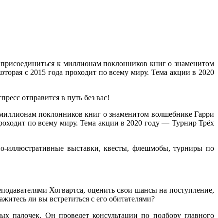
 присоединиться к миллионам поклонников книг о знаменитом
торая с 2015 года проходит по всему миру. Тема акции в 2020
пресс отправится в путь без вас!
 миллионам поклонников книг о знаменитом волшебнике Гарри
роходит по всему миру.
Тема акции в 2020 году — Турнир Трёх
но-иллюстративные выставки, квесты, флешмобы, турниры по
подавателями Хогвартса, оценить свои шансы на поступление,
ажитесь ли вы встретиться с его обитателями?
ых палочек. Он проведет консультации по подбору главного