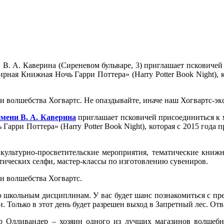
 В. А. Каверина (
Сиреневом бульваре, 3)
приглашает псковичей
ная Книжная Ночь Гарри Поттера» (Harry Potter Book Night), ко
 и волшебства Хогвартс.
Не опаздывайте, иначе наш Хогвартс-экс
имени В. А. Каверина
приглашает псковичей присоединиться к
арри Поттера» (Harry Potter Book Night), которая с
2015 года п
 культурно-просветительские мероприятия, тематические книж
ических селфи, мастер-классы по изготовлению сувениров.
 и волшебства Хогвартс.
о школьным дисциплинам. У вас будет шанс познакомиться с пре
 Только в этот день будет разрешен выход в Запретный лес. Отв
р Олливандер – хозяин одного из лучших магазинов волшебн