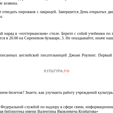
е хозяина.
т отведать пирожков с лакрицей. Завершится День открытых дв
ы.
ий наряд в «поттерианском» стиле. Берите с собой учебники по 
ится в 20.00 на Сиреневом бульваре, 3. Не опаздывайте, иначе на
аписанных английской писательницей Джоан Роулинг. Первый 
ем билетов? Знаете, как улучшить работу учреждений культур
 Федеральной службой по надзору в сфере связи, информационн
ная библиотека имени Валентина Яковлевича Курбатова»