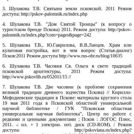
3. Шулакова Т.В. Святыни земли псковской. 2011 Режим
доступа: http://pskov-palomnik.ru/index.php
4. Шулакова Т.В. "Дом Святой Троицы" (к вопросу о
туристском бренде Пскова) 2011. Режим доступа: http://pskov-
palomnik.ru/index.php?com=pages&page=242
5. Шулакова Т.В., Ю.Гаврилова, В.В.Ланцев. Храм или
культовая постройка, вот в чем вопрос (Статья-диалог)
Псков:2011 Режим доступа http://www.rus-obr.ru/blog/10635
6. Шулакова Т.В. Часовня Св. Ольги в свете традиций
псковской архитектуры, 2011 Режим доступа:
http://www.pskovlib.ru/052011/15 //
7. Шулакова Т.В. Две часовни (к проблеме сохранения
великой традиции древнего зодчества Пскова) // Кирилло-
Мефодиевские традиции в Пскове: материалы круглого стола
19 мая 2011 года в Псковской областной универсальной
научной библиотеке / ГУК "Псковская областная
универсальная научная библиотека", Центр по работе с
редкими и ценными документами ; Псков : ЛОГОС Плюс,
2011. -: ил. + 1 электрон. опт. диск (CD-ROM). / Режим
доступа: http://pskoviana.ru/index.php?