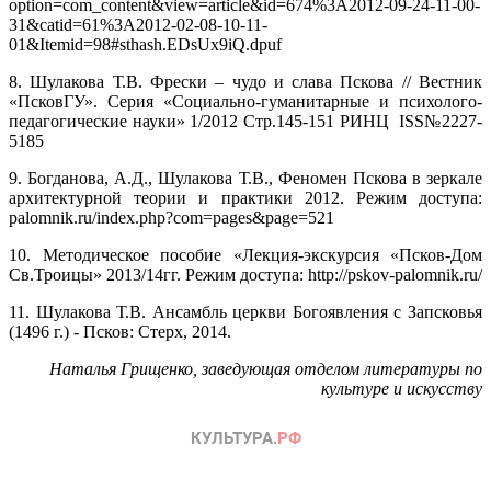
option=com_content&view=article&id=674%3A2012-09-24-11-00-
31&catid=61%3A2012-02-08-10-11-
01&Itemid=98#sthash.EDsUx9iQ.dpuf
8. Шулакова Т.В. Фрески – чудо и слава Пскова // Вестник
«ПсковГУ». Серия «Социально-гуманитарные и психолого-
педагогические науки» 1/2012 Стр.145-151 РИНЦ ISS№2227-
5185
9. Богданова, А.Д., Шулакова Т.В., Феномен Пскова в зеркале
архитектурной теории и практики 2012. Режим доступа:
palomnik.ru/index.php?com=pages&page=521
10. Методическое пособие «Лекция-экскурсия «Псков-Дом
Св.Троицы» 2013/14гг. Режим доступа: http://pskov-palomnik.ru/
11. Шулакова Т.В. Ансамбль церкви Богоявления с Запсковья
(1496 г.) - Псков: Стерх, 2014.
Наталья Грищенко, заведующая отделом литературы по
культуре и искусству