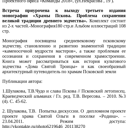
Проектного офиса «Команды 2018», (ул.Некрасова , 19 ).
Встреча приурочена к выходу третьего издания
монографии «Храмы Пскова. Проблема сохранения
великой традиции древнего зодчества».
Комплект состоит
из 2-х частей.-Монография180 стр.и Альбом иллюстраций 108
стр.
Монография посвящена средневековому псковскому
зодчеству, становлению и развитию знаменитой традиции
«каменосечной мудрости мастеров», а также проблемам ее
осознания и сохранения в современном храмостроении.
Книга может рассматриваться как история культового
зодчества «Дома Святой Троицы» и как своеобразный
архитектурный путеводитель по храмам Псковской земли
Публикации автора:
1.Шулакова, Т.В.Чудо и слава Пскова // Псковский летописец.
Краеведческий альманах / Гл. ред. Т.В. Вересова. – 2010. №3
(4). С. 45-62.
2. Шулакова, Т.В. Попытка дискуссии. О дипломном проекте
проекте храма Святой Ольги в поселке «Родина». –
23.04.2011. Режим доступа:
http://vkontakte.ru/photo6219646_201138270