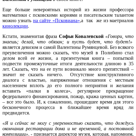
Еще больше невероятных историй из жизни профессора
математики с псковскими корнями и писательским талантом
можно узнать
на сайте «Псковиана»
,а так же из маетриалов
кинолекции
.
Кстати, знаменитая фраза
Софьи Ковалевской
«Говори, что
знаешь; делай, что обязан; и пусть будет, что будет!»
является девизом и самой Валентины Румянцевой. Без всякого
преувеличения можно сказать, что музей в Полибино стал
делом всей ее жизни, а презентуемая книга – попыткой
подвести промежуточные итоги деятельности длиною в 35
лет. Сказать, что на ее пути возникало много препятствий –
значит не сказать ничего. Отсутствие конструктивного
диалога с властью, напряженные отношения с местным
населением вплоть до его полного неприятия и желания
вставить «палки в колеса», регулярное прекращение
федерального финансирования, пожар, кража ценных картин,
– все это было. И, к сожалению, прошедшее время для этого
бесконечного процесса в ближайшее время вряд ли
предвидится.
«Я и сейчас не могу с уверенностью сказать, что дождусь
окончания реставрации дома и не временной, а постоянной
композиции»,
- признается директор музея, которая, напомним,