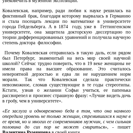
увековечить в музейной экспозиции.
Ковалевская, например, ради любви к науке решилась на
фиктивный брак, благодаря которому вырвалась в Германию
и стала посещать лекции по математике в университете
города Гейдельберга. А в 1874 году, уже в Геттингенском
университете, она защитила докторскую диссертацию по
теории дифференцированных уравнений и получила научную
степень доктора философии.
Почему Ковалевская отправилась в такую даль, если рядом
был Петербург, знаменитый на весь мир своей научной
школой? Сейчас трудно поверить, что в 19 веке женщины не
имели права на высшее образование. Это считалось
невероятной дерзостью и едва ли не нарушением норм
морали. Так что Ковалевская сделала практически
невозможное, сломав существующие в те годы стереотипы.
Кстати, узнав о желании Софьи учиться, ее папенька
рассвирепел и произнес страшную фразу: «Лучше видеть дочь
в гробу, чем в университете».
«Ее заслуга и одновременно беда в том, что она намного
опередила уровень не только женщин, стремившихся к науке в
ее время, но и многих ее современников мужчин, с чем сильная
половина до сих пор не может смириться»
, - пишет
Валентина Румянцева
в своей книге.