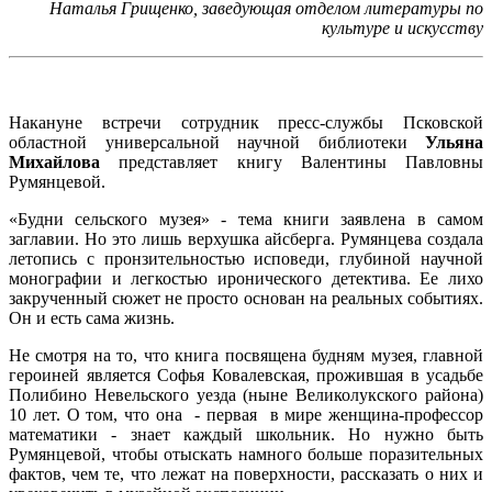
Наталья Грищенко, заведующая отделом литературы по
культуре и искусству
Накануне встречи сотрудник пресс-службы Псковской
областной универсальной научной библиотеки
Ульяна
Михайлова
представляет книгу Валентины Павловны
Румянцевой.
«Будни сельского музея» - тема книги заявлена в самом
заглавии. Но это лишь верхушка айсберга. Румянцева создала
летопись с пронзительностью исповеди, глубиной научной
монографии и легкостью иронического детектива. Ее лихо
закрученный сюжет не просто основан на реальных событиях.
Он и есть сама жизнь.
Не смотря на то, что книга посвящена будням музея, главной
героиней является Софья Ковалевская, прожившая в усадьбе
Полибино Невельского уезда (ныне Великолукского района)
10 лет. О том, что она - первая в мире женщина-профессор
математики - знает каждый школьник. Но нужно быть
Румянцевой, чтобы отыскать намного больше поразительных
фактов, чем те, что лежат на поверхности, рассказать о них и