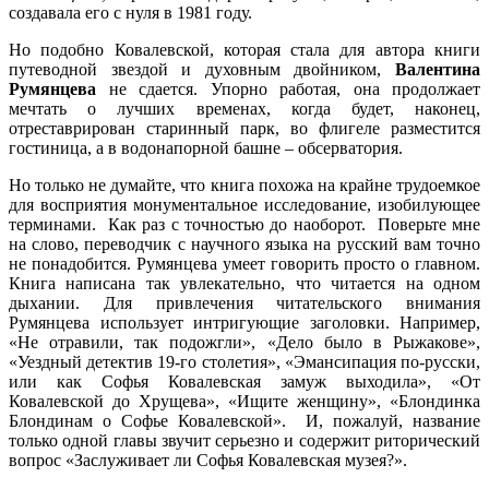
создавала его с нуля в 1981 году.
Но подобно Ковалевской, которая стала для автора книги
путеводной звездой и духовным двойником,
Валентина
Румянцева
не сдается. Упорно работая, она продолжает
мечтать о лучших временах, когда будет, наконец,
отреставрирован старинный парк, во флигеле разместится
гостиница, а в водонапорной башне – обсерватория.
Но только не думайте, что книга похожа на крайне трудоемкое
для восприятия монументальное исследование, изобилующее
терминами. Как раз с точностью до наоборот. Поверьте мне
на слово, переводчик с научного языка на русский вам точно
не понадобится. Румянцева умеет говорить просто о главном.
Книга написана так увлекательно, что читается на одном
дыхании. Для привлечения читательского внимания
Румянцева использует интригующие заголовки. Например,
«Не отравили, так подожгли», «Дело было в Рыжакове»,
«Уездный детектив 19-го столетия», «Эмансипация по-русски,
или как Софья Ковалевская замуж выходила», «От
Ковалевской до Хрущева», «Ищите женщину», «Блондинка
Блондинам о Софье Ковалевской». И, пожалуй, название
только одной главы звучит серьезно и содержит риторический
вопрос «Заслуживает ли Софья Ковалевская музея?».