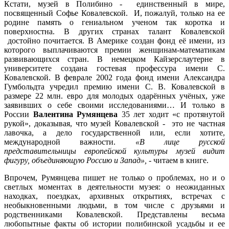
Кстати, музей в Полибино - единственный в мире,
посвященный Софье Ковалевской. И, пожалуй, только на ее
родине память о гениальном ученом так коротка и
поверхностна. В других странах талант Ковалевской
достойно почитается. В Америке создан фонд её имени, из
которого выплачиваются премии женщинам-математикам
развивающихся стран. В немецком Кайзерслаутерне в
университете создана гостевая профессура имени С.
Ковалевской. В феврале 2002 года фонд имени Александра
Гумбольдта учредил премию имени С. В. Ковалевской в
размере 22 млн. евро для молодых одарённых учёных, уже
заявивших о себе своими исследованиями… И только в
России
Валентина Румянцева
35 лет ходит «с протянутой
рукой», доказывая, что музей Ковалевской - это не частная
лавочка, а дело государственной или, если хотите,
международной важности.
«В лице русской
представительницы европейской культуры музей видит
фигуру, объединяющую Россию и Запад»,
- читаем в книге.
Впрочем, Румянцева пишет не только о проблемах, но и о
светлых моментах в деятельности музея: о неожиданных
находках, поездках, архивных открытиях, встречах с
необыкновенными людьми, в том числе с друзьями и
родственниками Ковалевской. Представлены весьма
любопытные факты об истории полибинской усадьбы и ее