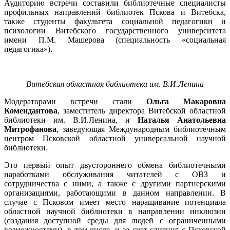
Аудиторию встречи составили библиотечные специалисты
профильных направлений библиотек Пскова и Витебска,
также студенты факультета социальной педагогики и
психологии Витебского государственного университета
имени П.М. Машерова (специальность «социальная
педагогика»).
Витебская областная библиотека им. В.И.Ленина
Модераторами встречи стали
Ольга Макаровна
Комендантова
, заместитель директора Витебской областной
библиотеки им. В.И.Ленина, и
Наталья Анатольевна
Митрофанова
, заведующая Международным библиотечным
центром Псковской областной универсальной научной
библиотеки.
Это первый опыт двустороннего обмена библиотечными
наработками обслуживания читателей с ОВЗ и
сотрудничества с ними, а также с другими партнерскими
организациями, работающими в данном направлении. В
случае с Псковом имеет место наращивание потенциала
областной научной библиотеки в направлении инклюзии
(создания доступной среды для людей с ограниченными
возможностями), в том числе, и за счет слияния с Псковской