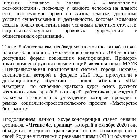
понятий «человек» и «люди с ограниченными
возможностями», поскольку у каждого человека на планете
есть неотъемлемое право на жизнь, счастье, достойные
условия существования и деятельности, которые возможно
создать только коллективными усилиями властных структур,
социально-культурных, правовых учреждений и
общественных организаций.
Также библиотекарям необходимо постоянно вырабатывать
навыки общения и взаимодействия с людьми с ОВЗ через все
доступные формы повышения квалификации. Примером
таких компенсирующих компетенций является опыт МАУК
«Централизованная библиотечная система города Пскова»,
специалисты которой в феврале 2020 года приступили к
дистанционному обучению в цикле вебинаров «Шаг
навстречу» по освоению краткого курса основ русского
жестового языка для библиотекарей, работников учреждений
культуры и социальных учреждений, который проходит в
рамках социально-просветительского проекта «Мастерство
без границ».
Продолжением данной Skype-конференция станет онлайн-
фестиваль
«Чтение без границ»
, который в октябре 2020 года
объединит в единой трансляции чтения стихотворений о
своей Родине читателями с разными типами ОВЗ и обычными