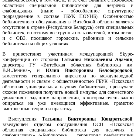
областной специальной библиотекой для незрячих и
слабовидящих (ныне - обособленное структурное
подразделение в составе ГБУК ПОУНБ). Особенностью
библиотечного обслуживания в Витебской области является
отсутствие в стране (Республике Беларусь) сети специальных
библиотек, и поэтому все группы пользователей, в том числе,
и с ОВЗ, посещают городские, районные и сельские
библиотеки на общих условиях.
В приветствиях участникам международной Skype-
конференции со стороны
Татьяны Николаевны Адамян
,
директора ГУ «Витебская областная библиотека им.
В.И.Ленина», и
Юлии Викторовны Белобородовой
,
заместителя генерального директора по международной
деятельности и связям с общественностью ГБУК «Псковская
областная универсальная научная библиотека», прозвучали
схожие пожелания получить новый импульс для совместного
движения в заданном направлении, в котором очень важно
опираться на уже имеющиеся эффективные, грамотно
выстроенные теорию и практику.
Выступления
Татьяны Викторовны Кондратьевой
,
заведующей отделом обслуживания ОСП «Псковская
областная специальная библиотека для незрячих и
слабовидящих» («Библиотека – территория реабилитации