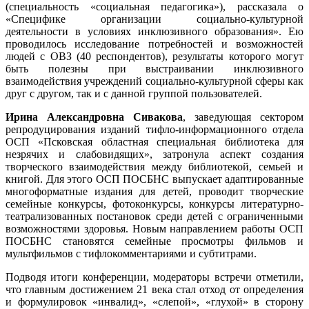
(специальность «социальная педагогика»), рассказала о
«Специфике организации социально-культурной
деятельности в условиях инклюзивного образования». Ею
проводилось исследование потребностей и возможностей
людей с ОВЗ (40 респондентов), результаты которого могут
быть полезны при выстраивании инклюзивного
взаимодействия учреждений социально-культурной сферы как
друг с другом, так и с данной группой пользователей.
Ирина Александровна Сивакова
, заведующая сектором
репродуцирования изданий тифло-информационного отдела
ОСП «Псковская областная специальная библиотека для
незрячих и слабовидящих», затронула аспект создания
творческого взаимодействия между библиотекой, семьей и
книгой. Для этого ОСП ПОСБНС выпускает адаптированные
многоформатные издания для детей, проводит творческие
семейные конкурсы, фотоконкурсы, конкурсы литературно-
театрализованных постановок среди детей с ограниченными
возможностями здоровья. Новым направлением работы ОСП
ПОСБНС становятся семейные просмотры фильмов и
мультфильмов с тифлокомментариями и субтитрами.
Подводя итоги конференции, модераторы встречи отметили,
что главным достижением 21 века стал отход от определения
и формулировок «инвалид», «слепой», «глухой» в сторону