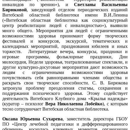
инвалидов по зрению»), и
Светланы Васильевны
Бирюковой
, заведующей отделом периодических изданий
Витебской областной библиотеки имени В.И.Ленина
(«Витебская областная библиотека как социокультурный
центр реабилитации людей с инвалидностью»), выявили
много общего. Мероприятия для людей с ограниченными
возможностями здоровья принимают форму творческих
фестивалей и конкурсов, экскурсий, тематических и
календарных мероприятий, празднования юбилеев и иных
торжеств. Литературные вечера, конкурсы, праздники и
игровые программы, фольклорные праздники, Дни
милосердия, Недели здоровья, театрализованные спектакли, и
другие культурно-досуговые мероприятия дают возможность
людям с ограниченными возможностями здоровья
почувствовать себя равноправными членами общества и
раскрыть свои творческие способности. С. В. Бирюкова
затронула проблему преодоления стигмы, сохранения и
поддержания психического здоровья. Этому содействует
деятельность Витебского Клубного дома «Крылья надежды»
(куратор – психолог
Вера Николаевна Лобейко
), с которым
тесно сотрудничает Витебская областная библиотека.
Оксана Юрьевна Сухарева
, заместитель директора ГБОУ
ПО «Центр лечебной педагогики и дифференцированного
обучения», коснулась ключевых моментов организации