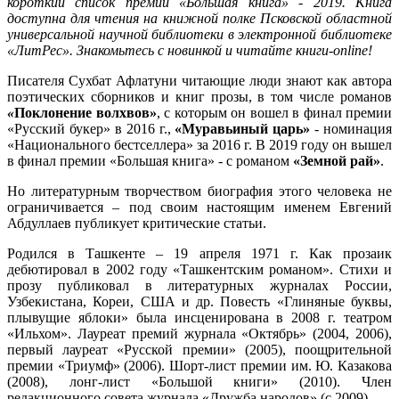
короткий список премии «Большая книга» - 2019. Книга
доступна для чтения на книжной полке Псковской областной
универсальной научной библиотеки в электронной библиотеке
«ЛитРес». Знакомьтесь с новинкой и читайте книги-
online
!
Писателя Сухбат Афлатуни читающие люди знают как автора
поэтических сборников и книг прозы, в том числе романов
«
Поклонение волхвов»
, с которым он вошел в финал премии
«Русский букер» в 2016 г.,
«Муравьиный царь»
- номинация
«Национального бестселлера» за 2016 г. В 2019 году он вышел
в финал премии «Большая книга» - с романом
«Земной рай»
.
Но литературным творчеством биография этого человека не
ограничивается – под своим настоящим именем Евгений
Абдуллаев публикует критические статьи.
Родился в Ташкенте – 19 апреля 1971 г. Как прозаик
дебютировал в 2002 году «Ташкентским романом». Стихи и
прозу публиковал в литературных журналах России,
Узбекистана, Кореи, США и др. Повесть «Глиняные буквы,
плывущие яблоки» была инсценирована в 2008 г. театром
«Ильхом». Лауреат премий журнала «Октябрь» (2004, 2006),
первый лауреат «Русской премии» (2005), поощрительной
премии «Триумф» (2006). Шорт-лист премии им. Ю. Казакова
(2008), лонг-лист «Большой книги» (2010). Член
редакционного совета журнала «Дружба народов» (с 2009).