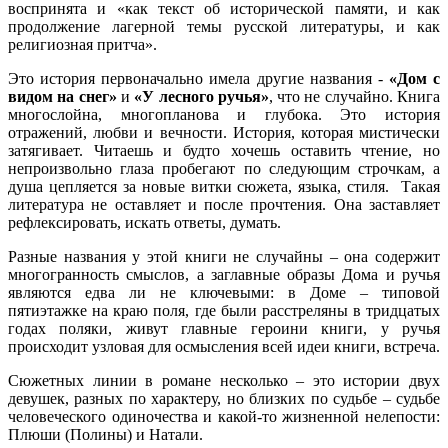
воспринята и «как текст об исторической памяти, и как
продолжение лагерной темы русской литературы, и как
религиозная притча».
Это история первоначально имела другие названия -
«Дом с
видом на снег»
и
«У лесного ручья»
, что не случайно. Книга
многослойна, многопланова и глубока. Это история
отражений, любви и вечности. История, которая мистически
затягивает. Читаешь и будто хочешь оставить чтение, но
непроизвольно глаза пробегают по следующим строчкам, а
душа цепляется за новые витки сюжета, языка, стиля. Такая
литература не оставляет и после прочтения. Она заставляет
рефлексировать, искать ответы, думать.
Разные названия у этой книги не случайны – она содержит
многогранность смыслов, а заглавные образы Дома и ручья
являются едва ли не ключевыми: в Доме – типовой
пятиэтажке на краю поля, где были расстреляны в тридцатых
годах поляки, живут главные героини книги, у ручья
происходит узловая для осмысления всей идеи книги, встреча.
Сюжетных линии в романе несколько – это истории двух
девушек, разных по характеру, но близких по судьбе – судьбе
человеческого одиночества и какой-то жизненной нелепости:
Плюши (Полины) и Натали.