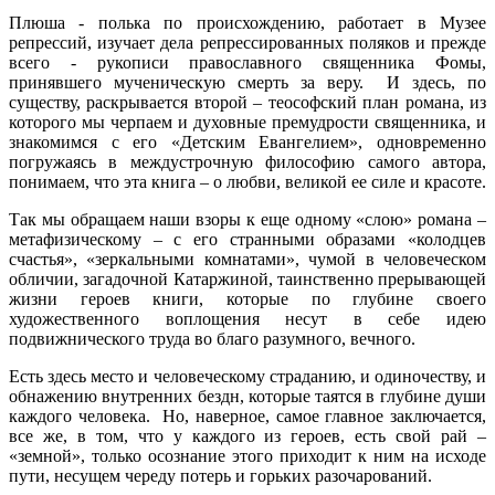
Плюша - полька по происхождению, работает в Музее
репрессий, изучает дела репрессированных поляков и прежде
всего - рукописи православного священника Фомы,
принявшего мученическую смерть за веру. И здесь, по
существу, раскрывается второй – теософский план романа, из
которого мы черпаем и духовные премудрости священника, и
знакомимся с его «Детским Евангелием», одновременно
погружаясь в междустрочную философию самого автора,
понимаем, что эта книга – о любви, великой ее силе и красоте.
Так мы обращаем наши взоры к еще одному «слою» романа –
метафизическому – с его странными образами «колодцев
счастья», «зеркальными комнатами», чумой в человеческом
обличии, загадочной Катаржиной, таинственно прерывающей
жизни героев книги, которые по глубине своего
художественного воплощения несут в себе идею
подвижнического труда во благо разумного, вечного.
Есть здесь место и человеческому страданию, и одиночеству, и
обнажению внутренних бездн, которые таятся в глубине души
каждого человека. Но, наверное, самое главное заключается,
все же, в том, что у каждого из героев, есть свой рай –
«земной», только осознание этого приходит к ним на исходе
пути, несущем череду потерь и горьких разочарований.