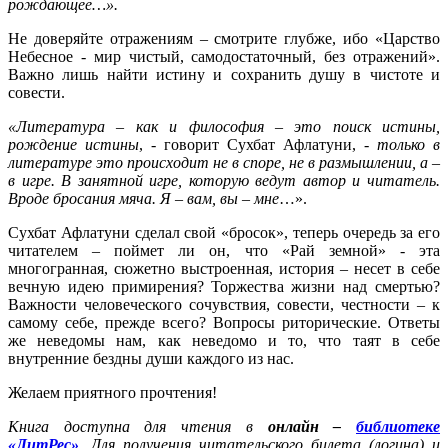
рождающее…».
Не доверяйте отражениям – смотрите глубже, ибо «Царство
Небесное - мир чистый, самодостаточный, без отражений».
Важно лишь найти истину и сохранить душу в чистоте и
совести.
«Литература – как и философия – это поиск истины,
рождение истины
, - говорит Сухбат Афлатуни, -
только в
литературе это происходит не в споре, не в размышлении, а –
в игре. В занятной игре, которую ведут автор и читатель.
Вроде бросания мяча. Я – вам, вы – мне
…».
Сухбат Афлатуни сделал свой «бросок», теперь очередь за его
читателем – поймет ли он, что «Рай земной» - эта
многогранная, сюжетно выстроенная, история – несет в себе
вечную идею примирения? Торжества жизни над смертью?
Важности человеческого сочувствия, совести, честности – к
самому себе, прежде всего? Вопросы риторические. Ответы
же неведомы нам, как неведомо и то, что таят в себе
внутренние бездны души каждого из нас.
Желаем приятного прочтения!
Книга доступна для чтения в
онлайн –
библиотеке
«ЛитРес»
. Для получения читательского билета (логина) и