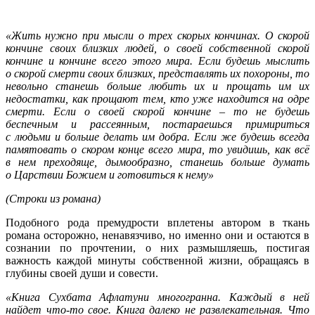
«Жить нужно при мысли о трех скорых кончинах. О скорой
кончине своих близких людей, о своей собственной скорой
кончине и кончине всего этого мира. Если будешь мыслить
о скорой смерти своих близких, представлять их похороны, то
невольно станешь больше любить их и прощать им их
недостатки, как прощают тем, кто уже находится на одре
смерти. Если о своей скорой кончине – то не будешь
беспечным и рассеянным, постараешься примириться
с людьми и больше делать им добра. Если же будешь всегда
памятовать о скором конце всего мира, то увидишь, как всё
в нем преходяще, дымообразно, станешь больше думать
о Царствии Божием и готовиться к нему»
(Строки из романа)
Подобного рода премудрости вплетены автором в ткань
романа осторожно, ненавязчиво, но именно они и остаются в
сознании по прочтении, о них размышляешь, постигая
важность каждой минуты собственной жизни, обращаясь в
глубины своей души и совести.
«Книга Сухбата Афлатуни многогранна. Каждый в ней
найдет что-то свое. Книга далеко не развлекательная. Что