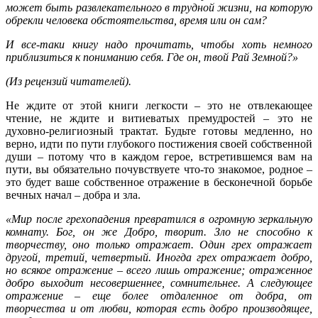
может быть развлекательного в трудной жизни, на которую
обрекли человека обстоятельства, время или он сам?
И все-таки книгу надо прочитать, чтобы хоть немного
приблизиться к пониманию себя. Где он, твой Рай Земной?»
(Из рецензий читателей).
Не ждите от этой книги легкости – это не отвлекающее
чтение, не ждите и витиеватых премудростей – это не
духовно-религиозный трактат. Будьте готовы медленно, но
верно, идти по пути глубокого постижения своей собственной
души – потому что в каждом герое, встретившемся вам на
пути, вы обязательно почувствуете что-то знакомое, родное –
это будет ваше собственное отражение в бесконечной борьбе
вечных начал – добра и зла.
«Мир после грехопадения превратился в огромную зеркальную
комнату. Бог, он же Добро, творит. Зло не способно к
творчеству, оно только отражает. Один грех отражает
другой, третий, четвертый. Иногда грех отражает добро,
но всякое отражение – всего лишь отражение; отраженное
добро выходит несовершеннее, сомнительнее. А следующее
отражение – еще более отдаленное от добра, от
творчества и от любви, которая есть добро производящее,