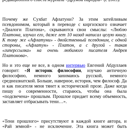
Почему же Сухбат Афлатуни? За этим затейливым
псевдонимом, который в переводе с киргизского означает
«Диалоги Платона», скрываются свои смыслы: «
Люблю
Платона, изучал его, даже лет 10 назад написал целую книгу.
К тому же «Афлатуни» - двойственный псевдоним, с одной
стороны, «Афлатун» - Платон, а с другой - такая
«гиперссылка» на очень любимого писателя Андрея
Платонова
».
Но и это еще не все, в одном
интервью
Евгений Абдуллаев
говорит: «
Я историк философии
, изучаю античную
философию, немного занимаюсь русской, немного
среднеазиатской. Больше, наверное, историк, чем философ. Да
и как писателя меня тянет к исторической прозе. Даже когда
пишу о современности, стараюсь, чтобы она была
«подсвечена» прошлым. Прошлое придает всему объемность,
заставляет отбрасывать тени…».
«Тени прошлого» присутствуют в каждой книге автора, и
«Рай земной» - не исключение. Эта книга может быть