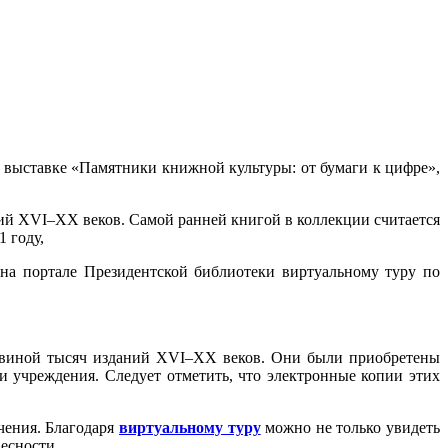
о выставке «Памятники книжной культуры: от бумаги к цифре»,
ний XVI–XX веков. С
амой ранней книгой в коллекции
считается
 году,
 на портале Президентской библиотеки виртуальному туру по
ловиной тысяч изданий XVI–XX веков. Они были приобретены
и учреждения. Следует отметить, что электронные копии этих
чения. Благодаря
виртуальному туру
можно не только увидеть
есности.