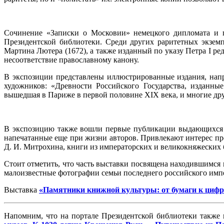
Сочинение «Записки о Московии» немецкого дипломата и пу
Президентской библиотеки. Среди других раритетных экзем
Мартина Лютера (1672), а также изданный по указу Петра I ре
несоответствие православному канону.
В экспозиции представлены иллюстрированные издания, нап
художников: «Древности Российского Государства, изданны
вышедшая в Париже в первой половине XIX века, и многие дру
В экспозицию также вошли первые публикации выдающихся рус
напечатанные еще при жизни авторов. Привлекают интерес про
Д. И. Митрохина, книги из императорских и великокняжеских 
Стоит отметить, что часть выставки посвящена находившимся
малоизвестные фотографии семьи последнего российского импе
Выставка
«Памятники книжной культуры: от бумаги к цифр
Напомним, что на портале Президентской библиотеки также 