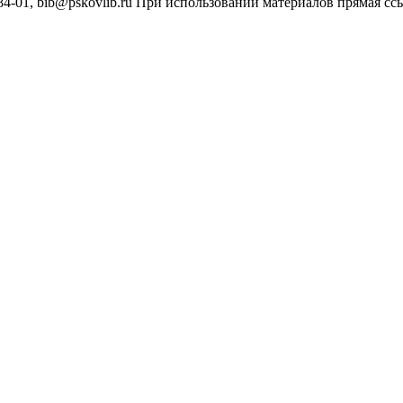
4-01, bib@pskovlib.ru
При использовании материалов прямая ссылк