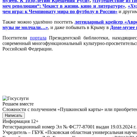
музеев. К 1030-летию Крещения Руси»
,
«Путешествие из Пе
меч революции“: Чекист в жизни, кино и литературе»
,
«Ху
чем игра: к Чемпионату мира по футболу в России»
и другим
Также можно удалённо посетить
легендарный крейсер «Авр
музы не молчали…»
, и даже побывать в Крыму в
Доме-музее
Посетители
портала
Президентской библиотеки, находящиес
современный многофункциональный культурно-просветительск
Российской Федерации.
Решаем вместе
Сложности с получением «Пушкинской карты» или приобретени
Написать
Информация
12+
Регистрационный номер Эл № ФС77-87001 выдан 19.03.2024 г.
Учредитель – ГБУК «Псковская областная универсальная науч