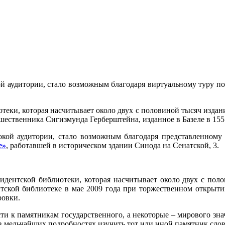
ой аудитории, стало возможным благодаря виртуальному туру п
теки, которая насчитывает около двух с половиной тысяч изда
ественника Сигизмунда Герберштейна, изданное в Базеле в 1551
окой аудитории, стало возможным благодаря представленному
е»
, работавшей в историческом здании Синода на Сенатской, 3.
зидентской библиотеки, которая насчитывает около двух с по
ентской библиотеке в мае 2009 года при торжественном открыти
ровки.
ти к памятникам государственного, а некоторые – мирового зна
в мельчайших подробностях изучить тот или иной памятник слов