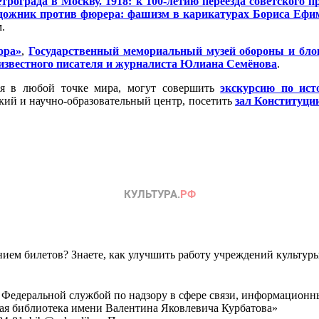
трограда в Москву. 1918: к 100-летию переезда советского 
дожник против фюрера: фашизм в карикатурах Бориса Ефим
.
ора»
,
Государственный мемориальный музей обороны и бло
 известного писателя и журналиста Юлиана Семёнова
.
я в любой точке мира, могут совершить
экcкурсию по ист
ий и научно-образовательный центр, посетить
зал Конституци
ем билетов? Знаете, как улучшить работу учреждений культур
 Федеральной службой по надзору в сфере связи, информационн
ная библиотека имени Валентина Яковлевича Курбатова»