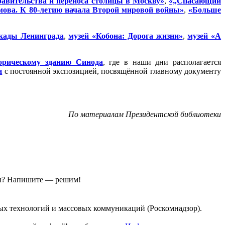
правительства и переноса столицы в Москву»
,
«„Спасающий
ова. К 80-летию начала Второй мировой войны»
,
«Больше
кады Ленинграда
,
музей «Кобона: Дорога жизни»
,
музей «А
орическому зданию Синода
, где в наши дни располагается
и
с постоянной экспозицией, посвящённой главному документу
По материалам Президентской библиотеки
ы?
Напишите — решим!
ых технологий и массовых коммуникаций (Роскомнадзор).