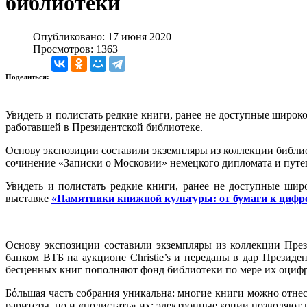
библиотеки
Опубликовано: 17 июня 2020
Просмотров: 1363
Поделиться:
Увидеть и полистать редкие книги, ранее не доступные широк
работавшей в
Президентской библиотеке.
Основу экспозиции составили экземпляры из коллекции библио
с
очинение
«Записки о Московии»
немецкого дипломата и путеш
Увидеть и полистать редкие книги, ранее не доступные шир
выставке
«Памятники книжной культуры: от бумаги к цифр
Основу экспозиции составили экземпляры из коллекции Пре
банком ВТБ на аукционе Christie’s и переданы в дар Презид
бесценных книг пополняют фонд библиотеки по мере их оциф
Бόльшая часть собрания уникальна: многие книги можно отнес
раритеты, но и «полистать» их: электронные копии позволяют 