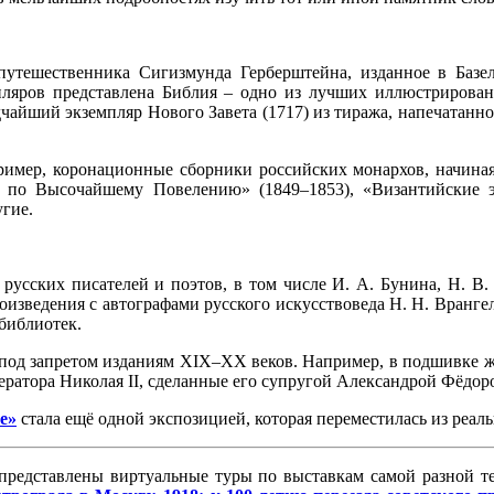
тешественника Сигизмунда Герберштейна, изданное в Базеле
пляров представлена Библия – одно из лучших иллюстрирова
дчайший экземпляр Нового Завета (1717) из тиража, напечатанн
ример, коронационные сборники российских монархов, начин
е по Высочайшему Повелению» (1849–1853), «Византийские э
гие.
ских писателей и поэтов, в том числе И. А. Бунина, Н. В. Го
изведения с автографами русского искусствоведа Н. Н. Врангел
библиотек.
 под запретом изданиям XIX–XX веков. Например, в подшивке жу
ратора Николая II, сделанные его супругой Александрой Фёдоро
е»
стала ещё одной экспозицией, которая переместилась из реал
представлены виртуальные туры по выставкам самой разной т