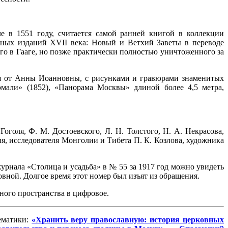
 в 1551 году, считается самой ранней книгой в коллекции
нных изданий XVII века: Новый и Ветхий Заветы в переводе
ого в Гааге, но позже практически полностью уничтоженного за
ая от Анны Иоанновны, с рисунками и гравюрами знаменитых
мали» (1852), «Панорама Москвы» длиной более 4,5 метра,
голя, Ф. М. Достоевского, Л. Н. Толстого, Н. А. Некрасова,
я, исследователя Монголии и Тибета П. К. Козлова, художника
рнала «Столица и усадьба» в № 55 за 1917 год можно увидеть
вной. Долгое время этот номер был изъят из обращения.
ьного пространства в цифровое.
ематики:
«Хранить веру православную: история церковных