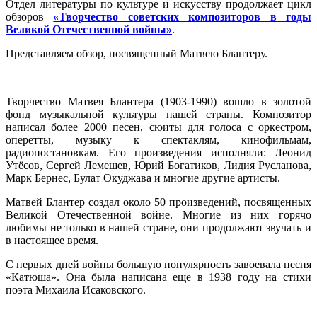
Отдел литературы по культуре и искусству продолжает цикл
обзоров
«Творчество советских композиторов в годы
Великой Отечественной войны»
.
Представляем обзор, посвященный Матвею Блантеру.
Творчество Матвея Блантера (1903-1990) вошло в золотой
фонд музыкальной культуры нашей страны. Композитор
написал более 2000 песен, сюиты для голоса с оркестром,
оперетты, музыку к спектаклям, кинофильмам,
радиопостановкам. Его произведения исполняли: Леонид
Утёсов, Сергей Лемешев, Юрий Богатиков, Лидия Русланова,
Марк Бернес, Булат Окуджава и многие другие артисты.
Матвей Блантер создал около 50 произведений, посвященных
Великой Отечественной войне. Многие из них горячо
любимы не только в нашей стране, они продолжают звучать и
в настоящее время.
С первых дней войны большую популярность завоевала песня
«Катюша». Она была написана еще в 1938 году на стихи
поэта Михаила Исаковского.