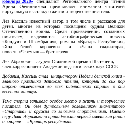
юбиляра-2020»
специалист Регионального центра чтения
Арина
Овчинникова
представляет вниманию читателей
виртуальную выставку о жизни и творчестве писателя.
Лев Кассиль известный автор, в том числе и рассказов для
детей, многие из которых посвящены будням Великой
Отечественной войны. Среди произведений, созданных
писателем, выделяются автобиографическая повесть
«Кондуит и Швамбрания», романы «Вратарь Республики»,
«Ход белой королевы» и «Чаша гладиатора»,
повесть «Черемыш — брат героя».
Лев Абрамович - лауреат Сталинской премии III степени,
член-корреспондент Академии педагогических наук СССР.
Добавим, Кассиль стал инициатором Недели детской книги -
главного праздника детского чтения, который до сих пор
широко отмечается во всех библиотеках страны в дни
весенних каникул.
Тема спорта занимала особое место в жизни и творчестве
писателя. Он был футбольным болельщиком знаменитого
«Спартака» и дружил со многими спортсменами. Именно
перу Льва Абрамовича принадлежит первый советский роман
о спорте — «Вратарь республики».