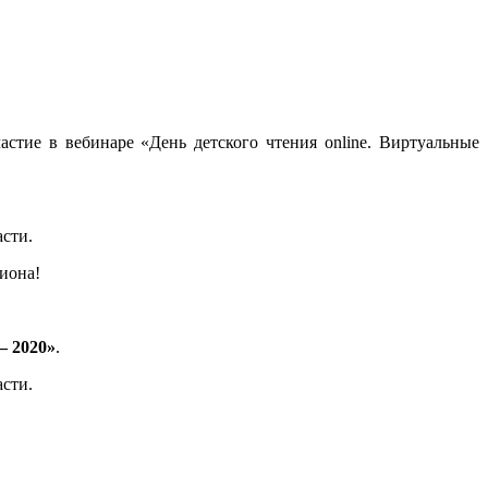
стие в вебинаре «День детского чтения online. Виртуальные
асти.
иона!
– 2020»
.
асти.