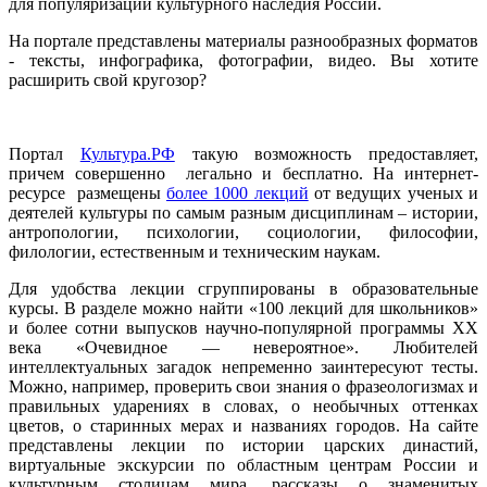
для популяризации культурного наследия России.
На портале представлены материалы разнообразных форматов
- тексты, инфографика, фотографии, видео. Вы хотите
расширить свой кругозор?
Портал
Культура.РФ
такую возможность предоставляет,
причем совершенно легально и бесплатно. На интернет-
ресурсе размещены
более 1000 лекций
от ведущих ученых и
деятелей культуры по самым разным дисциплинам – истории,
антропологии, психологии, социологии, философии,
филологии, естественным и техническим наукам.
Для удобства лекции сгруппированы в образовательные
курсы. В разделе можно найти «100 лекций для школьников»
и более сотни выпусков научно-популярной программы XX
века «Очевидное — невероятное». Любителей
интеллектуальных загадок непременно заинтересуют тесты.
Можно, например, проверить свои знания о фразеологизмах и
правильных ударениях в словах, о необычных оттенках
цветов, о старинных мерах и названиях городов. На сайте
представлены лекции по истории царских династий,
виртуальные экскурсии по областным центрам России и
культурным столицам мира, рассказы о знаменитых