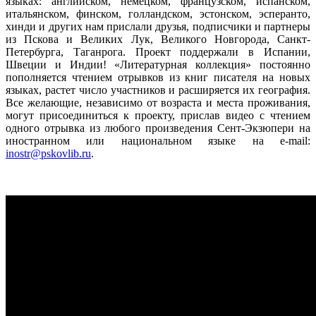
языках: английском, немецком, французском, испанском,
итальянском, финском, голландском, эстонском, эсперанто,
хинди и других нам прислали друзья, подписчики и партнеры
из Пскова и Великих Лук, Великого Новгорода, Санкт-
Петербурга, Таганрога. Проект поддержали в Испании,
Швеции и Индии! «Литературная коллекция» постоянно
пополняется чтением отрывков из книг писателя на новых
языках, растет число участников и расширяется их география.
Все желающие, независимо от возраста и места проживания,
могут присоединиться к проекту, прислав видео с чтением
одного отрывка из любого произведения Сент-Экзюпери на
иностранном или национальном языке на e-mail:
inostr@pskovlib.ru
.