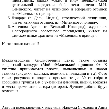
иностранных языках «Окно в мир» Великолукской
центральной городской библиотеки имени М.И.
Семевского, читает на латинском и эсперанто отрывок
из «Маленького принца»;
Джордж (г. Дели, Индия), католический священник,
читает на хинди отрывок из «Маленького принца»;
Аксенова Арина (г. Великий Новгород), журналист
Новгородского областного телевидения, читает на
финском языке фрагмент из «Маленького принца».
И это только начало!!!
Международный библиотечный центр также объявил
творческий конкурс
«Мой «Маленький принц»»
0+. К
участию принимаются работы, выполненные в любой
технике (рисунки, коллажи, поделки, аппликации и т д). Фото
своих рисунков и поделок присылайте до 30 сентября в
сообщения группы ВК с указанием фамилии, имени, возраста
и места проживания автора (авторов). Лучшие работы будут
отмечены.
Авторы представленных рисунков: Надежда Соколова и Анна