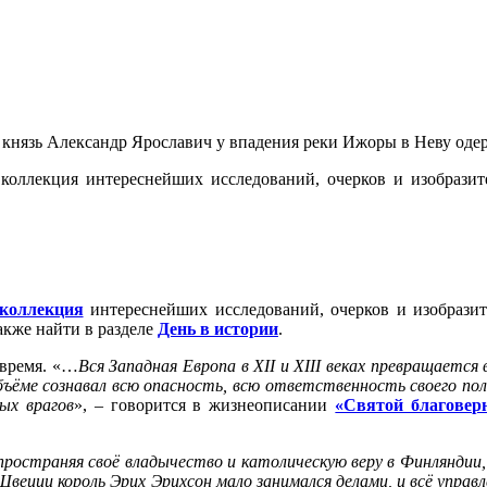
ий князь Александр Ярославич у впадения реки Ижоры в Неву од
я
коллекция
интереснейших исследований, очерков и изобразит
коллекция
интереснейших исследований, очерков и изобразит
кже найти в разделе
День в истории
.
 время. «…
Вся Западная Европа в XII и XIII веках превращаетс
объёме сознавал всю опасность, всю ответственность своего 
ых врагов
», – говорится в жизнеописании
«Святой благовер
пространяя своё владычество и католическую веру в Финляндии,
веции король Эрих Эрихсон мало занимался делами, и всё управл