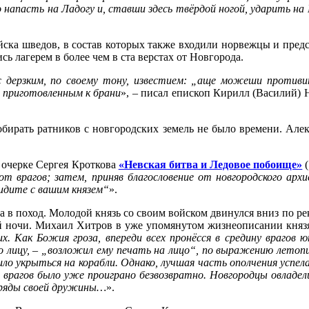
 напасть на Ладогу и, ставши здесь твёрдой ногой, ударить на
ойска шведов, в состав которых также входили норвежцы и пре
 лагерем в более чем в ста верстах от Новгорода.
д с дерзким, по своему тону, известием: „аще можеши против
е приготовленным к брани
», – писал епископ Кирилл (Василий) 
обирать ратников с новгородских земель не было времени. Але
 очерке Сергея Кроткова
«Невская битва и Ледовое побоище»
(
й от врагов; затем, приняв благословение от новгородского ар
; идите с вашим князем“
».
в поход. Молодой князь со своим войском двинулся вниз по реке
й ночи. Михаил Хитров в уже упомянутом жизнеописании князя
х. Как Божия гроза, впереди всех пронёсся в средину врагов 
о лицу, – „возложил ему печать на лицо“, по выражению летоп
ило укрыться на корабли. Однако, лучшая часть ополчения успел
о врагов было уже проиграно безвозвратно. Новгородцы овладел
тряды своей дружины…
».