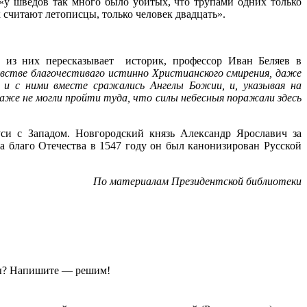
 «у шведов так много было убитых, что трупами одних только
 считают летописцы, только человек двадцать».
у из них пересказывает историк, профессор Иван Беляев в
чувстве благочестиваго истинно Христианского смирения, даже
их и с ними вместе сражались Ангелы Божии, и, указывая на
же не могли пройти туда, что силы небесныя поражали здесь
си с Западом. Новгородский князь Александр Ярославич за
а благо Отечества в 1547 году он был канонизирован Русской
По материалам Президентской библиотеки
ы?
Напишите — решим!