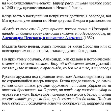
на многочисленность войска, Биргер рассчитывал прежде всего
к 1240 году, предшествовавшая Невской битве.
Когда весть о наступлении неприятеля достигла Новгорода, в
Магнуссона уже дошли по Неве до устья Ижоры и расположились
«
Вслед за тем сам Биргер прислал послов своих в Новгоро
нападения давала врагу смелость сказать это Новгородцам, н
Александра Невского, в иночестве Алексия»
(1852).
Медлить было нельзя, ждать помощи от князя Ярослава или с
новгородским ополчением, а также дружиной ладожан.
По принятому обычаю, Александр, как сказано в историческом
коленях со слезами молился Богу об избавлении земли русско
сказал: „Нас немного, а враг силён, но Бог не в силе, а в правде
Русская дружина под предводительством Александра выступила 
не охранявшийся лагерь шведов. Битва продолжалась до само
успели опомниться, русские дружным натиском ударили на ни
отвагой бросившись на Биргера, он нанёс ему тяжёлый удар п
через весь стан. Вражеское полчище бросилось к берегу и спеш
лагеря закипел упорный бой, продолжавшийся до ночи. Но дел
боем сумевший сохранить ясность соображения, направляя о