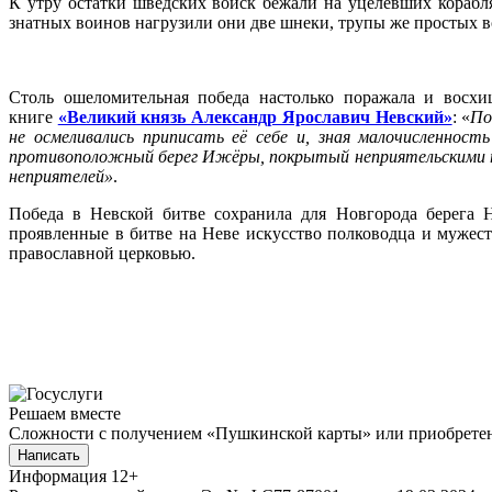
К утру остатки шведских войск бежали на уцелевших корабля
знатных воинов нагрузили они две шнеки, трупы же простых в
Столь ошеломительная победа настолько поражала и восхи
книге
«Великий князь Александр Ярославич Невский»
: «
По
не осмеливались приписать её себе и, зная малочисленност
противоположный берег Ижёры, покрытый неприятельскими тр
неприятелей»
.
Победа в Невской битве сохранила для Новгорода берега 
проявленные в битве на Неве искусство полководца и мужест
православной церковью.
Решаем вместе
Сложности с получением «Пушкинской карты» или приобретени
Написать
Информация
12+