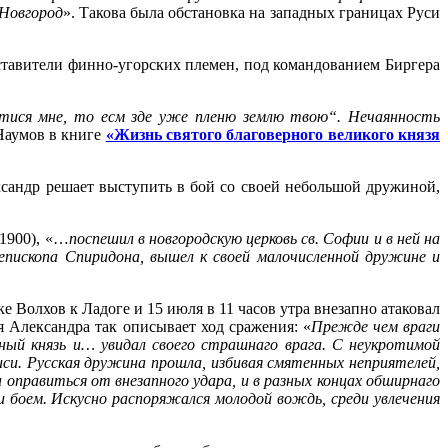
 Новгород
». Такова была обстановка на западных границах Руси
дставители финно-угорских племен, под командованием Биргера
итися мне, то есм зде уже пленю землю твою“. Нечаянность
Наумов в книге
«Жизнь святого благоверного великого князя
ксандр решает выступить в бой со своей небольшой дружиной,
1900), «…
поспешил в новгородскую церковь св. Софии и в ней на
хиепископа Спиридона, вышел к своей малочисленной дружине и
 Волхов к Ладоге и 15 июля в 11 часов утра внезапно атаковал
 Александра так описывает ход сражения: «
Прежде чем враги
юный князь и… увидал своего страшнаго врага. С неукротимой
иси. Русская дружина прошла, избивая смятенных неприятелей,
а оправиться от внезапного удара, и в разных концах обширнаго
и боем. Искусно распоряжался молодой вождь, среди увлечения