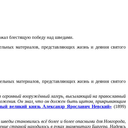
ержал блестящую победу над шведами.
ельных материалов, представляющих жизнь и деяния святого
ельных материалов, представляющих жизнь и деяния святого
я в огромный вооружённый лагерь, высылающий на православный
положения. Он знал, что он должен быть щитом, прикрывающим
ный великий князь Александр Ярославич Невский»
(1899)
 шведы становились всё более и более опасными для Новгорода
,
ение страной находилось в руках знаменитаго Биргера. Надеясь