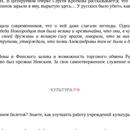
х. В цитируемом очерке Сергея Кроткова рассказывается, что
оинов зарыли в яму, вырытую здесь… У русских было убито, как
щала современников, что о ней даже слагали легенды. Одн
беда Новгородцов так была велика и чрезвычайна, что они, в 
ь своей дружины и великую силу врагов, говорили, что за н
упами, утверждали, что полки Александровы там не были и да
Невы и Финского залива и возможность торгового обмена Ру
во был прозван Невским. За свое самоотверженное служение н
ем билетов? Знаете, как улучшить работу учреждений культур