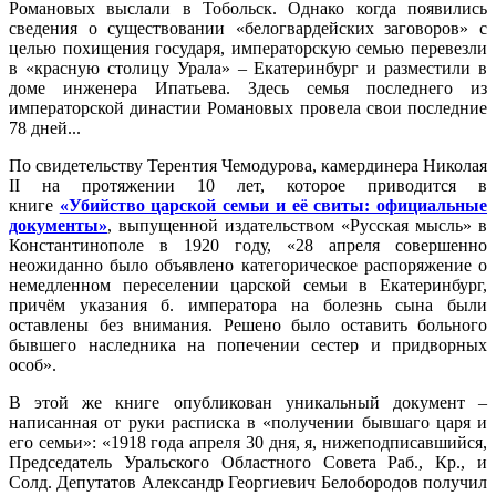
Романовых выслали в Тобольск. Однако когда появились
сведения о существовании «белогвардейских заговоров» с
целью похищения государя, императорскую семью перевезли
в «красную столицу Урала» – Екатеринбург и разместили в
доме инженера Ипатьева. Здесь семья последнего из
императорской династии Романовых провела свои последние
78 дней...
По свидетельству Терентия Чемодурова, камердинера Николая
II на протяжении 10 лет, которое приводится в
книге
«Убийство царской семьи и её свиты: официальные
документы»
, выпущенной издательством «Русская мысль» в
Константинополе в 1920 году, «28 апреля совершенно
неожиданно было объявлено категорическое распоряжение о
немедленном переселении царской семьи в Екатеринбург,
причём указания б. императора на болезнь сына были
оставлены без внимания. Решено было оставить больного
бывшего наследника на попечении сестер и придворных
особ».
В этой же книге опубликован уникальный документ –
написанная от руки расписка в «получении бывшаго царя и
его семьи»: «1918 года апреля 30 дня, я, нижеподписавшийся,
Председатель Уральского Областного Совета Раб., Кр., и
Солд. Депутатов Александр Георгиевич Белобородов получил