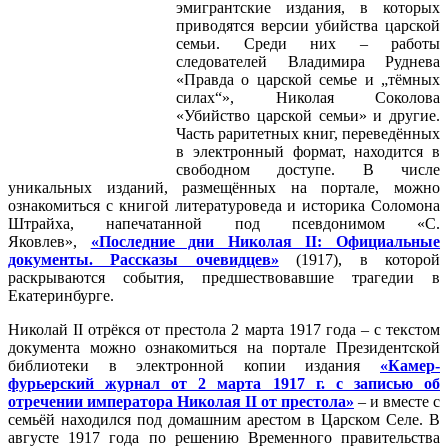
эмигрантские издания, в которых
приводятся версии убийства царской
семьи. Среди них – работы
следователей Владимира Руднева
«Правда о царской семье и „тёмных
силах“», Николая Соколова
«Убийство царской семьи» и другие.
Часть раритетных книг, переведённых
в электронный формат, находится в
свободном доступе. В числе
уникальных изданий, размещённых на портале, можно
ознакомиться с книгой литературоведа и историка Соломона
Штрайха, напечатанной под псевдонимом «С.
Яковлев»,
«Последние дни Николая II: Официальные
документы. Рассказы очевидцев»
(1917), в которой
раскрываются события, предшествовавшие трагедии в
Екатеринбурге.
Николай II отрёкся от престола 2 марта 1917 года – с текстом
документа можно ознакомиться на портале Президентской
библиотеки в электронной копии издания
«Камер-
фурьерский журнал от 2 марта 1917 г. с записью об
отречении императора Николая II от престола»
– и вместе с
семьёй находился под домашним арестом в Царском Селе. В
августе 1917 года по решению Временного правительства