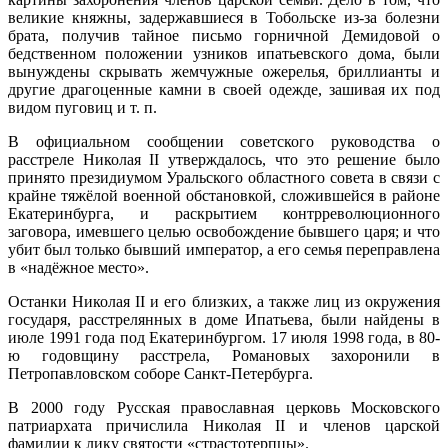
великие княжны, задержавшиеся в Тобольске из-за болезни
брата, получив тайное письмо горничной Демидовой о
бедственном положении узников ипатьевского дома, были
вынуждены скрывать жемчужные ожерелья, бриллианты и
другие драгоценные камни в своей одежде, зашивая их под
видом пуговиц и т. п.
В официальном сообщении советского руководства о
расстреле Николая II утверждалось, что это решение было
принято президиумом Уральского областного совета в связи с
крайне тяжёлой военной обстановкой, сложившейся в районе
Екатеринбурга, и раскрытием контрреволюционного
заговора, имевшего целью освобождение бывшего царя; и что
убит был только бывший император, а его семья переправлена
в «надёжное место».
Останки Николая II и его близких, а также лиц из окружения
государя, расстрелянных в доме Ипатьева, были найдены в
июле 1991 года под Екатеринбургом. 17 июля 1998 года, в 80-
ю годовщину расстрела, Романовых захоронили в
Петропавловском соборе Санкт-Петербурга.
В 2000 году Русская православная церковь Московского
патриархата причислила Николая II и членов царской
фамилии к лику святости «страстотерпцы».