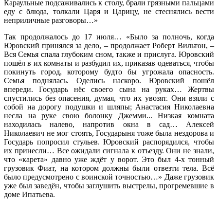
Караульные подсаживались к столу, брали грязными пальцами
еду с блюда, толкали Царя и Царицу, не стеснялись вести
неприличные разговоры…»
Так продолжалось до 17 июля… «Было за полночь, когда
Юровский принялся за дело, – продолжает Роберт Вильтон, –
Вся Семья спала глубоким сном, также и прислуга. Юровский
пошёл в их комнаты и разбудил их, приказав одеваться, чтобы
покинуть город, которому будто бы угрожала опасность.
Семья поднялась. Оделись наскоро. Юровский пошёл
впереди. Государь нёс своего сына на руках… Жертвы
спустились без опасения, думая, что их увозят. Они взяли с
собой на дорогу подушки и шляпы; Анастасия Николаевна
несла на руке свою болонку Джемми... Низкая комната
находилась налево, напротив окна в сад… Алексей
Николаевич не мог стоять, Государыня тоже была нездорова и
Государь попросил стульев. Юровский распорядился, чтобы
их принесли… Все ожидали сигнала к отъезду. Они не знали,
что «карета» давно уже ждёт у ворот. Это был 4-х тонный
грузовик Фиат, на котором должны были отвезти тела. Всё
было предусмотрено с воинской точностью…» Даже грузовик
уже был заведён, чтобы заглушить выстрелы, прогремевшие в
доме Ипатьева.