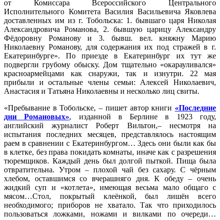
от Комиссара Всероссийского Центрального
Исполнительного Комитета Василия Васильевича Яковлева
доставленных им из г. Тобольска: 1. бывшаго царя Николая
Александровича Романова, 2. бывшую царицу Александру
Фёдоровну Романову и 3. бывш. вел. княжну Марию
Николаевну Романову, для содержания их под стражей в г.
Екатеринбурге». По приезде в Екатеринбург их тут же
подвергли грубому обыску. Дом тщательно «окарауливался»
красноармейцами как снаружи, так и изнутри. 22 мая
прибыли и остальные члены семьи: Алексей Николаевич,
Анастасия и Татьяна Николаевны и несколько лиц свиты.
«Пребывание в Тобольске, – пишет автор книги
«Последние
дни Романовых»
, изданной в Берлине в 1923 году,
английский журналист Роберт Вильтон,– несмотря на
испытания последних месяцев, представлялось настоящим
раем в сравнении с Екатеринбургом… Здесь они были как бы
в клетке, без права покидать комнаты, иначе как с разрешения
тюремщиков. Каждый день был долгой пыткой. Пища была
отвратительна. Утром – плохой чай без сахару. С чёрным
хлебом, оставшимся со вчерашняго дня. К обеду – очень
жидкий суп и «котлета», имеющая весьма мало общаго с
мясом…Стол, покрытый клеёнкой, был лишён всего
необходимого; приборов не хватало. Так что приходилось
пользоваться ложками, ножами и вилками по очереди…