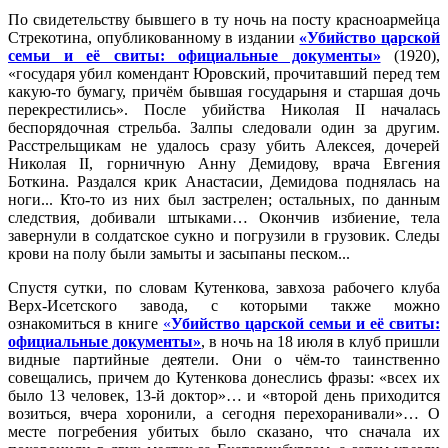
По свидетельству бывшего в ту ночь на посту красноармейца
Стрекотина, опубликованному в издании
«Убийство царской
семьи и её свиты: официальные документы»
(1920),
«государя убил комендант Юровский, прочитавший перед тем
какую-то бумагу, причём бывшая государыня и старшая дочь
перекрестились». После убийства Николая II началась
беспорядочная стрельба. Залпы следовали один за другим.
Расстрельщикам не удалось сразу убить Алексея, дочерей
Николая II, горничную Анну Демидову, врача Евгения
Боткина. Раздался крик Анастасии, Демидова поднялась на
ноги... Кто-то из них был застрелен; остальных, по данным
следствия, добивали штыками… Окончив избиение, тела
завернули в солдатское сукно и погрузили в грузовик. Следы
крови на полу были замыты и засыпаны песком...
Спустя сутки, по словам Кутенкова, завхоза рабочего клуба
Верх-Исетского завода, с которыми также можно
ознакомиться в книге
«
Убийство царской семьи и её свиты:
официальные документы»
, в ночь на 18 июля в клуб пришли
видные партийные деятели. Они о чём-то таинственно
совещались, причем до Кутенкова донеслись фразы: «всех их
было 13 человек, 13-й доктор»… и «второй день приходится
возиться, вчера хоронили, а сегодня перехоранивали»… О
месте погребения убитых было сказано, что сначала их