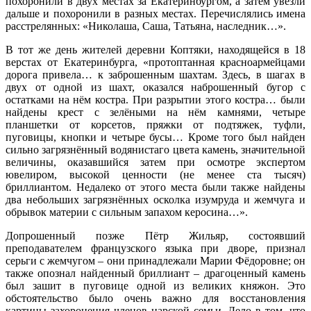
похоронили в двух местах за Екатеринбургом, а затем увезли
дальше и похоронили в разных местах. Перечислялись имена
расстрелянных: «Николаша, Саша, Татьяна, наследник…».
В тот же день жителей деревни Коптяки, находящейся в 18
верстах от Екатеринбурга, «протоптанная красноармейцами
дорога привела… к заброшенным шахтам. Здесь, в шагах в
двух от одной из шахт, оказался наброшенный бугор с
остатками на нём костра. При разрытии этого костра… были
найдены крест с зелёными на нём камнями, четыре
планшетки от корсетов, пряжки от подтяжек, туфли,
пуговицы, кнопки и четыре бусы… Кроме того был найден
сильно загрязнённый водянистаго цвета камень, значительной
величины, оказавшийся затем при осмотре экспертом
ювелиром, высокой ценности (не менее ста тысяч)
бриллиантом. Недалеко от этого места были также найдены
два небольших загрязнённых осколка изумруда и жемчуга и
обрывок материи с сильным запахом керосина…».
Допрошенный позже Пётр Жильяр, состоявший
преподавателем французского языка при дворе, признал
серьги с жемчугом – они принадлежали Марии Фёдоровне; он
также опознал найденный бриллиант – драгоценный камень
был зашит в пуговице одной из великих княжон. Это
обстоятельство было очень важно для восстановления
картины захоронения членов царской семьи. Дело в том, что