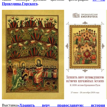
Прокудина-Горского
.
Выставка
«Хранить веру православную: история