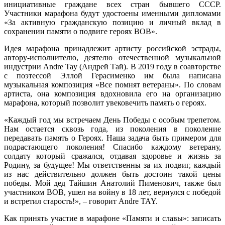
инициативные граждане всех стран бывшего СССР.
Участники марафона будут удостоены именными дипломами
«За активную гражданскую позицию и личный вклад в
сохранении памяти о подвиге героях ВОВ».
Идея марафона принадлежит артисту российской эстрады,
автору-исполнителю, деятелю отечественной музыкальной
индустрии Andre Tay (Андрей Тай). В 2019 году в соавторстве
с поэтессой Эллой Герасименко им была написана
музыкальная композиция «Все помнят ветераны». По словам
артиста, она композиция вдохновила его на организацию
марафона, который позволит увековечить память о героях.
«Каждый год мы встречаем День Победы с особым трепетом.
Нам остается сквозь года, из поколения в поколение
передавать память о Героях. Наша задача быть примером для
подрастающего поколения! Спасибо каждому ветерану,
солдату который сражался, отдавая здоровье и жизнь за
Родину, за будущее! Мы ответственны за их подвиг, каждый
из нас действительно должен быть достоин такой цены
победы. Мой дед Тайшин Анатолий Пименович, также был
участником ВОВ, ушел на войну в 18 лет, вернулся с победой
и встретил старость!», – говорит Andre TAY.
Как принять участие в марафоне «Памяти и славы»: записать