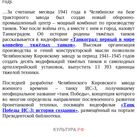
году.
…За считаные месяцы 1941 года в Челябинске на базе
тракторного завода был создан новый оборонно-
промышленный центр – мощный комбинат по производству
танков. Уже после войны его, а вместе с ним и город, назовут
Танкоградом. Об истории родины тяжёлых танков
рассказывается в видеофильме
«Танкоград: первый в мире
конвейер тяжёлых танков»
. Высокая организация
производства и гений конструкторской мысли позволили
Челябинскому Кировскому заводу за период 1941–1945 годов
создать десять модификаций тяжёлых танков и самоходных
артиллерийский установок, выпустить 13 393 единицы
тяжелой техники.
Последней разработке Челябинского Кировского завода
военного времени – танку ИС-3, получившему
неофициальное название «танк Победы», концепция которого
во многом определила направление послевоенного развития
бронетанковой техники, посвящён видеофильм
«Танк
Победы ИС-3: история создания»
, размещённый на портале
Президентской библиотеки.