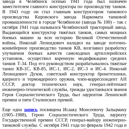
завода в Челябинск осенью 1941 года был назначен
заместителем главного конструктора по производству танков.
В 1943 году он стал главным конструктором танкового
производства Кировского завода Наркомата танковой
промышленности в городе Челябинске (завода № 100) – так с
октября 1941 года назывался Челябинский тракторный завод.
Выдающийся конструктор тяжёлых танков, самых мощных
боевых машин за всю историю Великой Отечественной
войны, Николай Леонидович наладил на заводе поточно-
конвейерное производство танков КВ, возглавил разработку
улучшения боевых качеств самоходных артиллерийских
установок, осуществил коренную модификацию средних
танков Т-34. Под его руководством разрабатывались тяжёлые
танки КВ-1С, КВ-85, ИС-1, ИС-2, ИС-3 и ИС-4. Николай
Леонидович Духов, советский конструктор бронетехники,
ядерного и термоядерного оружия, член-корреспондент АН
СССР, доктор технических наук, генерал-лейтенант
инженерно-технической службы, трижды удостаивался звания
Героя Социалистического Труда, был лауреатом Ленинской
премии и пяти Сталинских премий.
Еще одна
запись
посвящена Исааку Моисеевичу Зальцману
(1905–1988), Герою Социалистического Труда, лауреату
Государственной премии СССР, генерал-майору инженерно-
танковой службы. С октября 1941 года по февраль 1942 года и