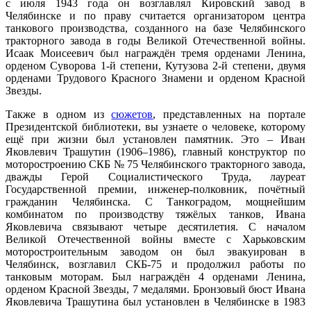
с июля 1943 года он возглавлял Кировский завод в
Челябинске и по праву считается организатором центра
танкового производства, созданного на базе Челябинского
тракторного завода в годы Великой Отечественной войны.
Исаак Моисеевич был награждён тремя орденами Ленина,
орденом Суворова 1-й степени, Кутузова 2-й степени, двумя
орденами Трудового Красного Знамени и орденом Красной
Звезды.
Также в одном из
сюжетов
, представленных на портале
Президентской библиотеки, вы узнаете о человеке, которому
ещё при жизни был установлен памятник. Это – Иван
Яковлевич Трашутин (1906–1986), главный конструктор по
моторостроению СКБ № 75 Челябинского тракторного завода,
дважды Герой Социалистического Труда, лауреат
Государственной премии, инженер-полковник, почётный
гражданин Челябинска. С Танкоградом, мощнейшим
комбинатом по производству тяжёлых танков, Ивана
Яковлевича связывают четыре десятилетия. С началом
Великой Отечественной войны вместе с Харьковским
моторостроительным заводом он был эвакуирован в
Челябинск, возглавил СКБ-75 и продолжил работы по
танковым моторам. Был награждён 4 орденами Ленина,
орденом Красной Звезды, 7 медалями. Бронзовый бюст Ивана
Яковлевича Трашутина был установлен в Челябинске в 1983