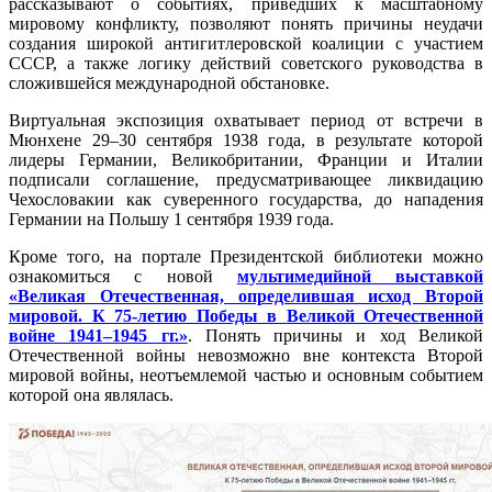
рассказывают о событиях, приведших к масштабному
мировому конфликту, позволяют понять причины неудачи
создания широкой антигитлеровской коалиции с участием
СССР, а также логику действий советского руководства в
сложившейся международной обстановке.
Виртуальная экспозиция охватывает период от встречи в
Мюнхене 29–30 сентября 1938 года, в результате которой
лидеры Германии, Великобритании, Франции и Италии
подписали соглашение, предусматривающее ликвидацию
Чехословакии как суверенного государства, до нападения
Германии на Польшу 1 сентября 1939 года.
Кроме того, на портале Президентской библиотеки можно
ознакомиться с новой
мультимедийной выставкой
«Великая Отечественная, определившая исход Второй
мировой. К 75-летию Победы в Великой Отечественной
войне 1941–1945 гг.»
. Понять причины и ход Великой
Отечественной войны невозможно вне контекста Второй
мировой войны, неотъемлемой частью и основным событием
которой она являлась.