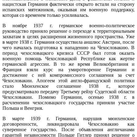
нацистская Германия фактически открыто встали на сторону
испанских мятежников, оказывая им военную поддержку,
которая со временем только усиливалась.
В ноябре 1937 г. германское военно-политическое
руководство приняло решение о переходе к территориальным
захватам в целях расширения жизненного пространства. Уже
в марте 1938 г. Германия осуществила аншлюс Австрии, после
чего началась подготовка к нападению на Чехословакию. В
период чехословацкого кризиса СССР был готов оказать
военную помощь Чехословацкой Республике как жертве
германской агрессии. В то же время Великобритания и
Франция взяли курс на умиротворение Германии и
достижение с ней компромиссного соглашения за счет
Чехословакии. Апогеем этой англо-французской политики
стало Мюнхенское соглашение 1938 г., которое
предусматривало передачу Третьему рейху Судетской области
Чехословакии. Помимо Германии, осенью 1938 г. в
расчленении чехословацкого государства приняли участие
Польша и Венгрия.
В марте 1939 г. Германия, нарушив мюнхенские
договоренности, ликвидировала Чехословакию как
суверенное государство. После объявления англичанами
гарантий независимости Польше Гитлер принял решение о