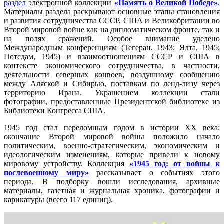
раздел
электронной коллекции
«Память о Великой Победе»
.
Материалы раздела раскрывают основные этапы становления
и развития сотрудничества СССР, США и Великобритании во
Второй мировой войне как на дипломатическом фронте, так и
на полях сражений. Особое внимание уделено
Международным конференциям (Тегеран, 1943; Ялта, 1945;
Потсдам, 1945) и взаимоотношениям СССР и США в
контексте экономического сотрудничества, в частности,
деятельности северных конвоев, воздушному сообщению
между Аляской и Сибирью, поставкам по ленд-лизу через
территорию Ирана. Украшением коллекции стали
фотографии, предоставленные Президентской библиотеке из
Библиотеки Конгресса США.
1945 год стал переломным годом в истории XX века:
окончание Второй мировой войны положило начало
политическим, военно-стратегическим, экономическим и
идеологическим изменениям, которые привели к новому
мировому устройству. Коллекция
«1945 год: от войны к
послевоенному миру»
рассказывает о событиях этого
периода. В подборку вошли исследования, архивные
материалы, газетная и журнальная хроника, фотографии и
карикатуры (всего 117 единиц).