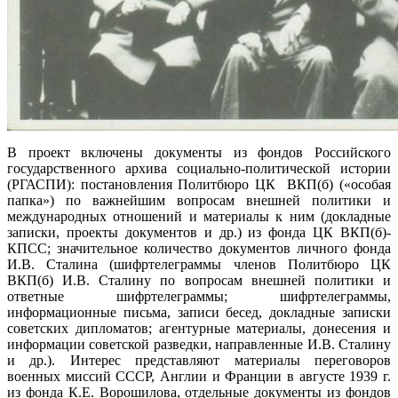
В проект включены документы из фондов Российского
государственного архива социально-политической истории
(РГАСПИ): постановления Политбюро ЦК ВКП(б) («особая
папка») по важнейшим вопросам внешней политики и
международных отношений и материалы к ним (докладные
записки, проекты документов и др.) из фонда ЦК ВКП(б)-
КПСС; значительное количество документов личного фонда
И.В. Сталина (шифртелеграммы членов Политбюро ЦК
ВКП(б) И.В. Сталину по вопросам внешней политики и
ответные шифртелеграммы; шифртелеграммы,
информационные письма, записи бесед, докладные записки
советских дипломатов; агентурные материалы, донесения и
информации советской разведки, направленные И.В. Сталину
и др.). Интерес представляют материалы переговоров
военных миссий СССР, Англии и Франции в августе 1939 г.
из фонда К.Е. Ворошилова, отдельные документы из фондов