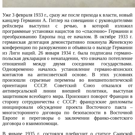
Уже 3 февраля 1933 г., сразу же после прихода к власти, новый
канцлер Германии А. Гитлер на совещании с руководителями
рейхсвера выступил с речью, в которой изложил
программные установки нацистов по «спасению» Германии и
преобразованию Европы под ее началом. В октябре 1933 г.
германская делегация демонстративно покинула Женевскую
конференцию по разоружению и объявила о выходе Германии
из Лиги наций. 26 января 1934 г. была подписана германо-
польская декларация о ненападении, что означало потепление
отношений между двумя соседними государствами.
Одновременно началось установление германо-японских
контактов на антисоветской основе. В этих условиях
произошли серьезные перемены во внешнеполитической
ориентации СССР. Советский Союз отказался от
антиверсальской линии внешней политики, выступая
защитником всеобщего мира. Произошел поворот Франции в
сторону сотрудничества с СССР: французские дипломаты
инициировали обсуждение проекта Восточного пакта –
многостороннего договора по безопасности в Восточной
Европе и переговоры о заключении франко-советского
договора о взаимопомощи.
В январе 1935 г. состоялся плебисцит о статусе Саарской