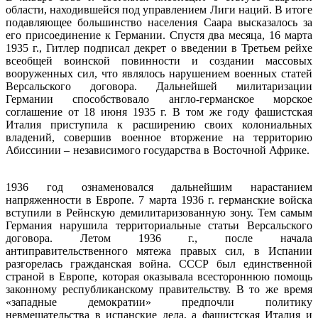
области, находившейся под управлением Лиги наций. В итоге
подавляющее большинство населения Саара высказалось за
его присоединение к Германии. Спустя два месяца, 16 марта
1935 г., Гитлер подписал декрет о введении в Третьем рейхе
всеобщей воинской повинности и создании массовых
вооруженных сил, что являлось нарушением военных статей
Версальского договора. Дальнейшей милитаризации
Германии способствовало англо-германское морское
соглашение от 18 июня 1935 г. В том же году фашистская
Италия приступила к расширению своих колониальных
владений, совершив военное вторжение на территорию
Абиссинии – независимого государства в Восточной Африке.
1936 год ознаменовался дальнейшим нарастанием
напряженности в Европе. 7 марта 1936 г. германские войска
вступили в Рейнскую демилитаризованную зону. Тем самым
Германия нарушила территориальные статьи Версальского
договора. Летом 1936 г., после начала
антиправительственного мятежа правых сил, в Испании
разгорелась гражданская война. СССР был единственной
страной в Европе, которая оказывала всестороннюю помощь
законному республиканскому правительству. В то же время
«западные демократии» предпочли политику
невмешательства в испанские дела, а фашистская Италия и