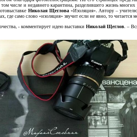
м числе и недавнего карантина, разделившего жизнь многих р
 фотовыставке
Николая Щеглова
«Изоляция». Автору – учителю
, где само слово «изоляция» звучит если не явно, то читается 
ночества, - комментирует идею выставки
Николай Щеглов
. – В