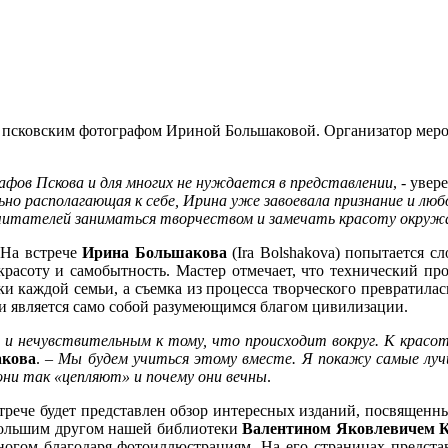
ым псковским фотографом Ириной Большаковой. Организатор меро
фов Пскова и для многих не нуждается в представлении
, - увер
о располагающая к себе, Ирина уже завоевала признание и люб
 читателей заниматься творчеством и замечать красоту окруж
 На встрече
Ирина Большакова
(Ira Bolshakova) попытается с
расоту и самобытность. Мастер отмечает, что технический прог
и каждой семьи, а съемка из процесса творческого превратилас
и и является само собой разумеющимся благом цивилизации.
» и нечувствительным к тому, что происходит вокруг. К красот
кова
. –
Мы будем учиться этому вместе. Я покажу самые луч
они так «цепляют» и почему они вечны
.
стрече будет представлен обзор интересных изданий, посвященн
 большим другом нашей библиотеки
Валентином Яковлевичем 
 многом благодаря фотоиллюстрациям. На его страницах предст