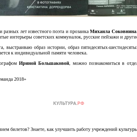
 разных лет известного поэта и прозаика
Михаила Соковнина
атые интерьеры советских коммуналок, русские пейзажи и дру
ига, выстраиваю образ истории, образ пятидесятых-шестидесят
щается к индивидуальной памяти человека.
тографом
Ириной Большаковой
, можно познакомиться в отде
 «Команда 2018»
ем билетов? Знаете, как улучшить работу учреждений культур