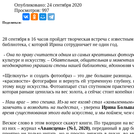
Опубликовано: 24 сентября 2020
Просмотров: 997
Поделиться:
28 сентября в 16 часов пройдет творческая встреча с известн
библиотека, с которой Ирина сотрудничает не один год.
-
Она по праву считается одним из самых креативных фотогра
культуре и искусству. –
Обаятельная, общительная и моментальн
неоднократно украшали стены нашей библиотеки, вдохновляя
«Щелкнуть» и создать фотообраз – это две большие разницы.
«красивости» фотографии и вернуть ей утраченную глубину, к
этому виду искусства. Фотоаппарат стал спутником практическ
которая раньше ценилась на вес золота, а сейчас стоит копейк
-
Наш враг – это спешка. Из-за нее взгляд стал «замыленным
замечать и возводить на пьедестал,
- уверена
Ирина Больша
время существования этого вида искусства, и мы поймем, чем 
Веское слово в этом вопросе скажут книги. По традиции на в
из них – журнал
«Авансцена» (№1, 2020)
, переданный в дар
приятно не только читать, но и просто держать в руках, во