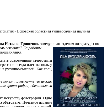
приятия - Псковская областная универсальная научная
ена
Наталья Грищенко
, заведующая
отделом литературы по
овь псковичей. Ее работы
ающего мира.
ломать современные стереотипы
ресс не всегда идет на пользу
ь в рутинно-бытовой. Как соль,
е нельзя привыкнуть, ее нужно
шие фотографии, сделанные за
ых искусству фотографии. Одно
Курбатовым
. Печатное издание
авлены истории простых людей,