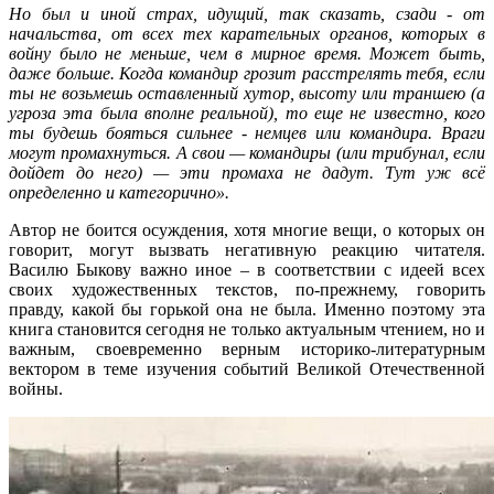
Но был и иной страх, идущий, так сказать, сзади - от
начальства, от всех тех карательных органов, которых в
войну было не меньше, чем в мирное время. Может быть,
даже больше. Когда командир грозит расстрелять тебя, если
ты не возьмешь оставленный хутор, высоту или траншею (а
угроза эта была вполне реальной), то еще не известно, кого
ты будешь бояться сильнее - немцев или командира. Враги
могут промахнуться. А свои — командиры (или трибунал, если
дойдет до него) — эти промаха не дадут. Тут уж всё
определенно и категорично».
Автор не боится осуждения, хотя многие вещи, о которых он
говорит, могут вызвать негативную реакцию читателя.
Василю Быкову важно иное – в соответствии с идеей всех
своих художественных текстов, по-прежнему, говорить
правду, какой бы горькой она не была. Именно поэтому эта
книга становится сегодня не только актуальным чтением, но и
важным, своевременно верным историко-литературным
вектором в теме изучения событий Великой Отечественной
войны.