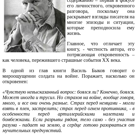
содержанию – первая в фокусе
его личностного, откровенного
разговора, поскольку она
раскрывает взгляды писателя на
многие эпизоды и ситуации,
которые преподносила ему
жизнь.
Главное, что отличает эту
книгу, - честность автора, его
потрясающая откровенность –
как человека, пережившего страшные события XX века.
В одной из глав книги Василь Быков говорит о
мироощущении солдата на войне. Поражает, насколько он
откровенен:
«
Чувствую невысказанный вопрос: боялся ли? Конечно, боялся.
Может иногда и трусил. Но страхов на войне, вообще говоря,
много, и все они очень разные. Страх перед немцами - могли
взять в плен, застрелить; страх перед огнем противника, - в
особенности перед артиллерийскими налетами и
бомбежками. Если разрывы рядом, тело само - без участия
разума - падает на землю, а сердце готово разорваться от
мучительных предчувствий.