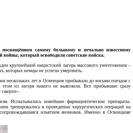
е, посвящённом самому большому и печально известному
 войны, который освободили советские войска.
ожден крупнейший нацистский лагерь массового уничтожения –
х, которых немцы не успели умертвить.
ии нескольких лет в Освенцим прибывало до восьми поездов с
 этом из лагеря никого не вывозили. Все прибывшие сразу
 смерти».
низм. Испытывались новейшие фармацевтические препараты.
рачи тренировались в проведении хирургических операций на
 сопровождавшаяся изъятием яичников. Именно в Освенциме