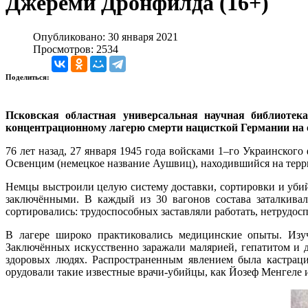
Джереми Дронфилда (16+)
Опубликовано: 30 января 2021
Просмотров: 2534
Поделиться:
Псковская областная универсальная научная библиотек
концентрационному лагерю смерти нацисткой Германии на 
76 лет назад, 27 января 1945 года войсками 1–го Украинско
Освенцим (немецкое название Аушвиц), находившийся на терр
Немцы выстроили целую систему доставки, сортировки и убий
заключёнными. В каждый из 30 вагонов состава заталкивал
сортировались: трудоспособных заставляли работать, нетрудо
В лагере широко практиковались медицинские опыты. Изуч
Заключённых искусственно заражали малярией, гепатитом и 
здоровых людях. Распространенным явлением была кастрац
орудовали такие известные врачи-убийцы, как Йозеф Менгеле и