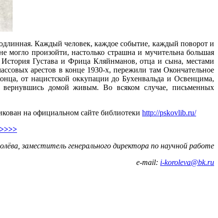
одлинная. Каждый человек, каждое событие, каждый поворот и
 не могло произойти, настолько страшна и мучительна большая
. История Густава и Фрица Кляйнманов, отца и сына, местами
массовых арестов в конце 1930-х, пережили там Окончательное
конца, от нацистской оккупации до Бухенвальда и Освенцима,
а, вернувшись домой живым. Во всяком случае, письменных
ликован на официальном сайте библиотеки
http://pskovlib.ru/
>>>>
олёва, заместитель генерального директора по научной работе
e-mail:
i-koroleva@bk.ru