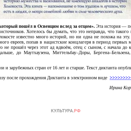
оторый пошёл в Освенцим вслед за отцом».
Эта история — п
источников. Хотелось бы думать, что это неправда, что такого
олокосте известно много историй, но ни одна не похожа на эту
ного евреев, попав в нацистские концлагеря в период первых 
о не прошёл через этот ад вдвоём, отец с сыном, с начала до 
альше, до Маутхаузена, Миттельбау–Доры, Бергена–Бельзен
и и зарубежных стран от 16 лет и старше. Текст диктанта опуб
разу после прохождения Диктанта в электронном виде
>>>>>>>>
Ирина Кор