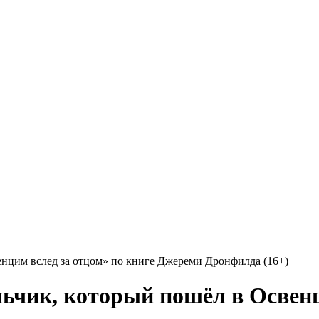
нцим вслед за отцом» по книге Джереми Дронфилда (16+)
чик, который пошёл в Освенци