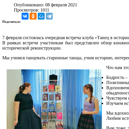
Опубликовано: 08 февраля 2021
Просмотров: 1011
Поделиться:
7 февраля состоялась очередная встреча клуба «Танец в истор
В рамках встречи участникам был представлен обзор книжно
исторической реконструкции.
Мы учимся танцевать старинные танцы, учим историю, интере
Что нам это
Бодрость –
Позитивный
Вдохновени
обыденност
Чувствуем 
Изучаем ис
Мы вдохнов
Любим исто
Вам тоже э