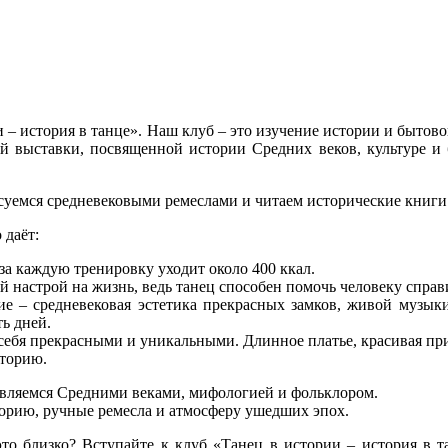
ии – история в танце». Наш клуб – это изучение истории и бытов
й выставки, посвященной истории Средних веков, культуре и
суемся средневековыми ремеслами и читаем исторические книги
 даёт:
 за каждую тренировку уходит около 400 ккал.
 настрой на жизнь, ведь танец способен помочь человеку справи
е – средневековая эстетика прекрасных замков, живой музык
ь дней.
себя прекрасными и уникальными. Длинное платье, красивая при
торию.
ляемся Средними веками, мифологией и фольклором.
рию, ручные ремесла и атмосферу ушедших эпох.
то близко? Вступайте к клуб «Танец в истории – история в та