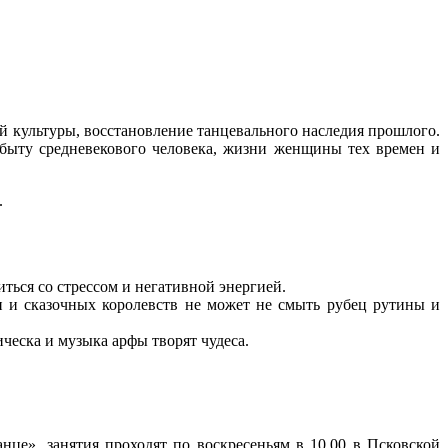
ой культуры, восстановление танцевального наследия прошлого.
 быту средневекового человека, жизни женщины тех времен и
.
ться со стрессом и негативной энергией.
и и сказочных королевств не может не смыть рубец рутины и
ческа и музыка арфы творят чудеса.
нце», занятия проходят по воскресеньям в 10.00 в Псковской