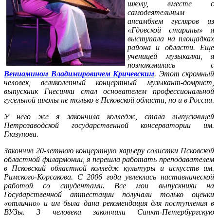
школу, вместе с
самодеятельным
ансамблем гусляров из
«Гдовской старины» я
выступала на площадках
района и области. Еще
ученицей музыкалки, я
познакомилась с
Вениамином Владимировичем Кричевским
. Этот скромный
человек, великолепный концертный музыкант-домрист,
выпускник Гнесинки стал основателем профессиональной
гусельной школы не только в Псковской области, но и в России.
У него же я закончила колледж, стала выпускницей
Петрозаводской государственной консерватории им.
Глазунова.
Закончив 20-летнюю концертную карьеру солистки Псковской
областной филармонии, я перешла работать преподавателем
в Псковский областной колледж культуры и искусств им.
Римского-Корсакова. С 2006 года увлеклась наставнической
работой со студентами. Все мои выпускники на
Государственной аттестации получали только оценки
«отлично» и им была дана рекомендация для поступления в
ВУЗы. 3 человека закончили Санкт-Петербургскую