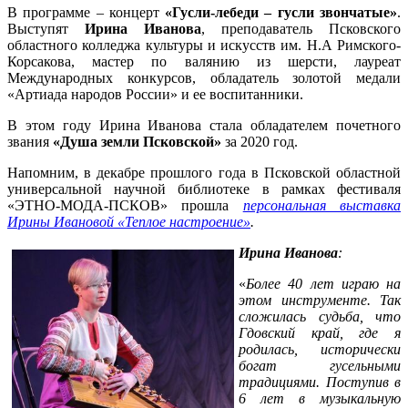
В программе – концерт
«Гусли-лебеди – гусли звончатые»
.
Выступят
Ирина Иванова
, преподаватель Псковского
областного колледжа культуры и искусств им. Н.А Римского-
Корсакова, мастер по валянию из шерсти, лауреат
Международных конкурсов, обладатель золотой медали
«Артиада народов России» и ее воспитанники.
В этом году Ирина Иванова стала обладателем почетного
звания
«Душа земли Псковской»
за 2020 год.
Напомним, в декабре прошлого года в Псковской областной
универсальной научной библиотеке в рамках фестиваля
«ЭТНО-МОДА-ПСКОВ» прошла
персональная выставка
Ирины Ивановой «Теплое настроение»
.
Ирина Иванова
:
«
Более 40 лет играю на
этом инструменте. Так
сложилась судьба, что
Гдовский край, где я
родилась, исторически
богат гусельными
традициями. Поступив в
6 лет в музыкальную