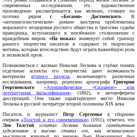
современных исследованиях это художественное
произведение рассматривается как явление, стоящее по
поэтике рядом
с «Бесами» Достоевского
. В
«антинигилистическом» романе заострена проблематика
морального нездоровья русского общества и трагизма судьбы
праведника, вступающего в неизбежное столкновение с
враждебным миром.
«На ножах»
знаменует собой границу
раннего творчества писателя и содержит те творческие
мотивы, которые впоследствии будут играть важнейшую роль
в лесковской прозе.
Познакомиться с жизнью Николая Лескова и глубже понять
отдельные аспекты его творчества дают возможность
материалы
второго раздела
, включающего различные
исследования, например, рецензию археографа
Григория
Георгиевского
«Апокрифическое «Сказание» или
литературная фальсификация»
(1892), и авторефераты
диссертаций. Они также характеризуют место Николая
Лескова в русской литературе второй половины XIX века
Писатель и журналист
Петр Сергеенко
в сборнике
очерков
«
Толстой и его современники»
(1911), отметил, что
Лев Толстой
«считал Лескова большим самобытным
художником и высоко ставил его, как независимого
мыслителя, который, по мнению Льва Николаевича, был