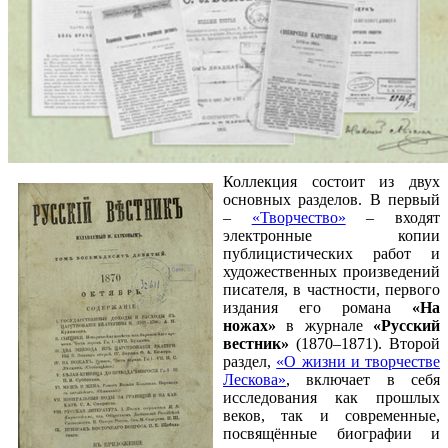
Коллекция состоит из двух
основных разделов. В первый
–
«Творчество»
– входят
электронные копии
публицистических работ и
художественных произведений
писателя, в частности, первого
издания его романа
«На
ножах»
в журнале
«Русский
вестник»
(1870–1871). Второй
раздел,
«О жизни и творчестве
Лескова»
, включает в себя
исследования как прошлых
веков, так и современные,
посвящённые биографии и