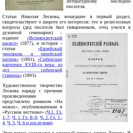
литературному наследию
писателя.
Статьи Николая Лескова, вошедшие в первый раздел,
свидетельствуют о широте его интересов: это и религиозные
вопросы (дед писателя был священником, отец учился в
духовной
семинарии) –
издание
«Великосветский
раскол»
(1877), и история –
статьи
«Еврейский
чиновник и еврейский
ратник»
(1891),
«Сибирские
картинки XVIII-го века: из
дел сибирской
старины»
(1893).
Художественное творчество
Лескова наряду с прочими
произведениями
представлено романом «На
ножах», опубликованным в
«Русском вестнике» (
Ч.1. Гл.
1–7
,
Ч. 1. Гл. 8–9
,
Ч. 2. Гл. 1–
4
,
Ч. 5
,
Ч. 6 и последняя
).
Этот роман создавался в сложный период жизни Лескова. В