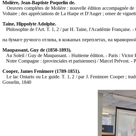
Molière, Jean-Baptiste Poquelin de.
Oeuvres complètes de Molière : nouvelle édition accompagnée de not
Voltaire ; des appréciations de La Harpe et D'Auger ; ornee de vignett
Taine, Hippolyte Adolphe.
Philosophie de l'Art. T. 1, 2 / par H. Taine, l'Académie Française. - 6
на бумаге ручного отлива, в кожаных переплетах, на мраморн
Maupassant,
Guy
de (1850-1893).
Au Soleil / Guy de Maupassant. - Huitieme édition. - Paris : Victor 
Notre Compagne : (provinciales et parisiennes) / Marcel Prévost. - Pa
Cooper, James Fenimore (1789-1851).
Le lac Ontario ou Le guide. T. 1, 2 / par J. Fenimore Cooper ; tradui
Gosselin, 1840