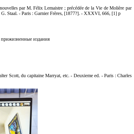
ouvelles par M. Félix Lemaistre ; précédée de la Vie de Molière par
 G. Staal. - Paris : Garnier Frères, [1877?]. - XXXVI, 666, [1] p
е; прижизненные издания
ter Scott, du capitaine Marryat, etc. - Deuxieme ed. - Paris : Charles