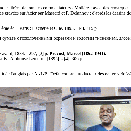
es tirées de tous les commentateurs / Molière ; avec des remarques n
es gravées sur Acier par Massard et F. Delannoy ; d'après les dessins de
ème éd. - Paris : Hachette et C-ie, 1893. - [4], 415 p
ой бумаге с позолоченными обрезами и золотым тиснением, лясс
Havard, 1884. - 297, [2] p.
Prévost, Marcel (1862-1941).
ris : Alphonse Lemerre, [1895]. - [4], 306 p.
t de l'anglais par A.-J.-B. Defauconpret, traducteur des oeuvres de Wal