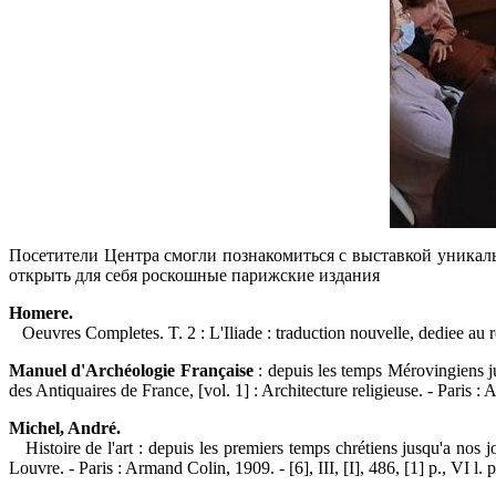
Посетители Центра смогли познакомиться с выставкой уникал
открыть для себя роскошные парижские издания
Homere.
Oeuvres Completes. T. 2 : L'Iliade : traduction nouvelle, dediee au roi
Manuel d'Archéologie Française
: depuis les temps Mérovingiens ju
des Antiquaires de France, [vol. 1] : Architecture religieuse. - Paris : 
Michel, André.
Histoire de l'art : depuis les premiers temps chrétiens jusqu'a nos 
Louvre. - Paris : Armand Colin, 1909. - [6], III, [I], 486, [1] p., VI l. p