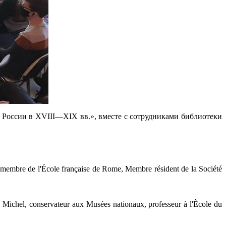
 России в XVIII—XIX вв.», вместе с сотрудниками библиотеки
en membre de l'École française de Rome, Membre résident de la Société
ré Michel, conservateur aux Musées nationaux, professeur à l'Ècole du