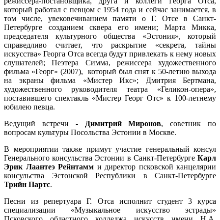
режиссера-постановщика, друга и коллеги Георга Отса,
который работал с певцом с 1954 года и сейчас занимается, в
том числе, увековечиванием памяти о Г. Отсе в Санкт-
Петербурге созданием сквера его имени; Марта Микка,
председателя культурного общества «Эстония», который
справедливо считает, что раскрытие «секрета, тайны
искусства» Георга Отса всегда будут привлекать к нему новых
слушателей; Пеэтера Симма, режиссера художественного
фильма «Георг» (2007), который был снят к 50-летию выхода
на экраны фильма «Мистер Икс»; Дмитрия Бертмана,
художественного руководителя театра «Геликон-опера»,
поставившего спектакль «Мистер Георг Отс» к 100-летнему
юбилею певца.
Ведущий встречи -
Димитрий Миронов
, советник по
вопросам культуры Посольства Эстонии в Москве.
В мероприятии также примут участие генеральный консул
Генерального консульства Эстонии в Санкт-Петербурге
Карл
Эрик Лаантеэ Рейнтамм
и директор псковской канцелярии
консульства Эстонской Республики в Санкт-Петербурге
Трийн Партс
.
Песни из репертуара Г. Отса исполнит студент 3 курса
специализации «Музыкальное искусство эстрады»
Псковского областного колледжа искусств имени Н.А.