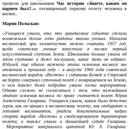
провели для школьников
Час истории «Знаете, каким он
парнем был?..»
, посвященный первому полету человека в
космос.
Мария Польская:
«Учащиеся узнали, что это грандиозное событие сделали
возможным долгие годы работы многих ученых. Началом
космической эры человечества можно считать 1957 год,
когда советские ученые запустили в космос первый
искусственный спутник Земли. Школьники больше узнали об
этом спутнике и даже послушали, какие звуки он издавал.
Юбилей еще одного важного этапа освоения космоса мы
отмечали в прошлом году – в августе 1960 года советский
космический корабль «Восток» с собаками Белкой и Стрелкой
на борту совершил суточный полет с возвращением на Землю,
о чем также более подробно узнали гости мероприятия.
Однако сложно не согласиться с тем, что важнейшим
этапом освоения космоса по праву считается полет Юрия
Алексеевича Гагарина. Учащиеся узнали, каким было детство
героя, как он пришел к космическому полету, как отбирают и
готовят космонавтов, увидели документальные кадры
старта корабля «Восток» и смоделированную траекторию
полета, а также узнали о дальнейшей судьбе Гагарина.
Мероприятие завершилось цитатой Ю. А. Гагарина: