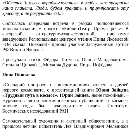
«Облетев Землю в корабле-спутнике, я увидел, как прекрасна
наша планета. Люди, будем хранить, и приумножать эту
красоту, а не разрушать ее!..»
Состоялась очередная встреча в рамках полюбившегося
многим псковичам проекта «БиблиоТеатр. Прямая речь». В
авторской литературно-художественной программе
заведующей Региональный центром чтения Нины Яковлевой
«Он сказал: Поехали!» принял участие Заслуженный артист
РФ Виктор Яковлев.
Прозвучали стихи Фёдора Тютчева, Осипа Мандельштама,
Степана Щипачёва, Михаила Дудина, Петра Нефёдова.
Нина Яковлева
:
«Сценарий построен на воспоминаниях коллег и друзей
первого космонавта, с презентацией книги
Юрия Зайцева
«Трудный путь в космос»
.
Юрий Зайцев
, ныне покойный, –
журналист, автор многочисленных публикаций о космосе,
многие годы был руководителем отдела Института
Космических исследований РАН.
Самодеятельный художник и активный общественник, а в
прошлом летчик испытатель Лев Владимирович Мельников