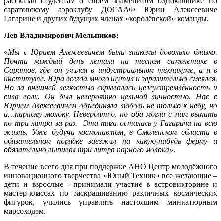
рассказал студентам о своем знаменитом однокашнике по
саратовскому аэроклубу ДОСААФ Юрии Алексеевиче
Гагарине и других будущих членах «королёвской» команды.
Лев Владимирович Мельников:
«
Мы с Юрием Алексеевичем были знакомы довольно близко.
Почти каждый день летали на тесном самолетике в
Саратов, где он учился в индустриальном техникуме, а я в
институте. Юра всегда много шутил и заразительно смеялся.
Но за внешней легкостью скрывалась целеустремлённость и
сила воли. Он был невероятно цельной личностью. Нас с
Юрием Алексеевичем объединяла любовь не только к небу, но
и…парному молоку. Невероятно, но оба могли с ним выпить
по три литра за раз. Эта тяга осталась у Гагарина на всю
жизнь. Уже будучи космонавтом, в Смоленском области в
обязательном порядке заезжал на какую-нибудь ферму и
обязательно выпивал три литра парного молока»
.
В течение всего дня при поддержке АНО Центр молодёжного
инновационного творчества «Юный Техник» все желающие –
дети и взрослые - принимали участие в астровикторине и
мастер-классах по раскрашиванию различных космических
фигурок, учились управлять настоящим миниатюрным
марсоходом.