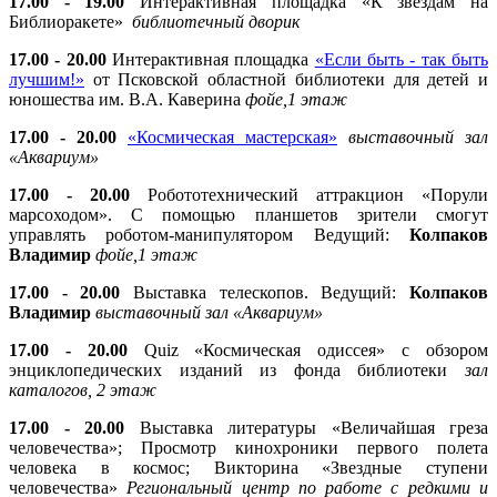
17.00 - 19.00
Интерактивная площадка «К звездам на
Библиоракете»
библиотечный дворик
17.00 - 20.00
Интерактивная площадка
«Если быть - так быть
лучшим!»
от Псковской областной библиотеки для детей и
юношества им. В.А. Каверина
фойе,1 этаж
17.00 - 20.00
«Космическая мастерская»
выставочный зал
«Аквариум»
17.00 - 20.00
Робототехнический аттракцион «Порули
марсоходом». С помощью планшетов зрители смогут
управлять роботом-манипулятором Ведущий:
Колпаков
Владимир
фойе,1 этаж
17.00 - 20.00
Выставка телескопов. Ведущий:
Колпаков
Владимир
выставочный зал «Аквариум»
17.00 - 20.00
Quiz «Космическая одиссея» с обзором
энциклопедических изданий из фонда библиотеки
зал
каталогов, 2 этаж
17.00 - 20.00
Выставка литературы «Величайшая греза
человечества»; Просмотр кинохроники первого полета
человека в космос; Викторина «Звездные ступени
человечества»
Региональный центр по работе с редкими и