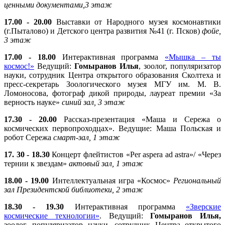
ценными документами,3 этаж
17.00 - 20.00
Выставки от Народного музея космонавтики
(г.Пыталово) и Детского центра развития №41 (г. Псков)
фойе,
3 этаж
17.00 - 18.00
Интерактивная программа
«Мышка – ты
космос!»
Ведущий:
Гомыранов Илья
, зоолог, популяризатор
науки, сотрудник Центра открытого образования Сколтеха и
пресс-секретарь Зоологического музея МГУ им. М. В.
Ломоносова, фотограф дикой природы, лауреат премии «За
верность науке»
синий зал, 3 этаж
17.30 - 20.00
Рассказ-презентация «Маша и Сережа о
космических первопроходцах». Ведущие: Маша Польская и
робот Сережа
смарт-зал, 1 этаж
17. 30 - 18.30
Концерт флейтистов «Per aspera ad astra»/ «Через
тернии к звездам»
актовый зал, 1 этаж
18.00 - 19.00
Интеллектуальная игра «Космос»
Региональный
зал Президентской библиотеки, 2 этаж
18.30 - 19.30
Интерактивная программа
«Зверские
космические технологии»
. Ведущий:
Гомыранов Илья,
зоолог, популяризатор науки, сотрудник Центра открытого