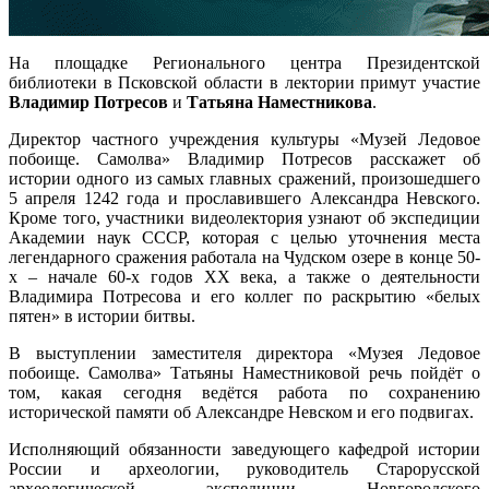
На площадке Регионального центра Президентской
библиотеки в Псковской области в лектории примут участие
Владимир Потресов
и
Татьяна Наместникова
.
Директор частного учреждения культуры «Музей Ледовое
побоище. Самолва» Владимир Потресов расскажет об
истории одного из самых главных сражений, произошедшего
5 апреля 1242 года и прославившего Александра Невского.
Кроме того, участники видеолектория узнают об экспедиции
Академии наук СССР, которая с целью уточнения места
легендарного сражения работала на Чудском озере в конце 50-
х – начале 60-х годов XX века, а также о деятельности
Владимира Потресова и его коллег по раскрытию «белых
пятен» в истории битвы.
В выступлении заместителя директора «Музея Ледовое
побоище. Самолва» Татьяны Наместниковой речь пойдёт о
том, какая сегодня ведётся работа по сохранению
исторической памяти об Александре Невском и его подвигах.
Исполняющий обязанности заведующего кафедрой истории
России и археологии, руководитель Старорусской
археологической экспедиции Новгородского