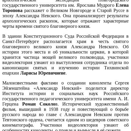
государственного университета им. Ярослава Мудрого
Елена
Торопова
расскажет о Великом Новгороде и Старой Руссе в
эпоху Александра Невского. Она проанализирует результаты
археологических раскопок, которые отражают характерные
черты времени святого благоверного князя.
В здании Конституционного Суда Российской Федерации в
Санкт-Петербурге располагается храм в честь святого
благоверного великого князя Александра Невского. Об
истории этого места и об уникальности церкви, в которой
хранится частица мощей великого полководца, участники
видеолектория узнают из выступления сотрудника отдела по
канонизации святых и изучению истории Тихвинской
епархии
Ларисы Юревичиене
.
Малоизвестными фактами о создании киноленты Сергея
Эйзенштейна «Александр Невский» поделится директор
Института истории и социальных наук Российского
государственного педагогического университета имени А. И.
Герцена
Роман Соколо
в. Исторический художественный
фильм, вышедший в 1938 году и повествующий о борьбе
русского народа во главе с Александром Невским против
Тевтонского ордена, считается одним из шедевров советского
кинематографа. Участники видеолектория узнают об
особенностях киноленты, о правде и вымысле в её сюжете.