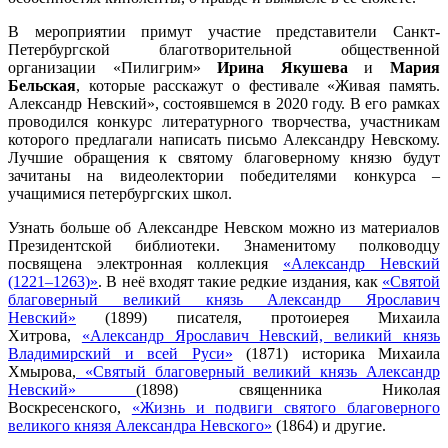
В мероприятии примут участие представители Санкт-
Петербургской благотворительной общественной
организации «Пилигрим»
Ирина Якушева
и
Мария
Бельская
, которые расскажут о фестивале «Живая память.
Александр Невский», состоявшемся в 2020 году. В его рамках
проводился конкурс литературного творчества, участникам
которого предлагали написать письмо Александру Невскому.
Лучшие обращения к святому благоверному князю будут
зачитаны на видеолектории победителями конкурса –
учащимися петербургских школ.
Узнать больше об Александре Невском можно из материалов
Президентской библиотеки. Знаменитому полководцу
посвящена электронная коллекция
«Александр Невский
(1221–1263)»
. В неё входят такие редкие издания, как
«Святой
благоверный великий князь Александр Ярославич
Невский»
(1899) писателя, протоиерея Михаила
Хитрова,
«Александр Ярославич Невский, великий князь
Владимирский и всей Руси»
(1871) историка Михаила
Хмырова,
«Святый благоверный великий князь Александр
Невский»
(1898) священника Николая
Воскресенского,
«Жизнь и подвиги святого благоверного
великого князя Александра Невского»
(1864) и другие.