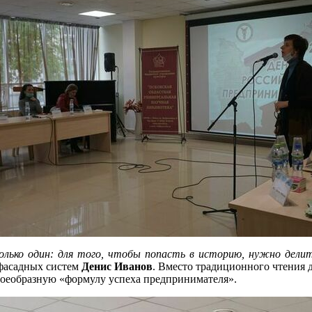
лько один: для того, чтобы попасть в историю, нужно делит
 фасадных систем
Денис Иванов
. Вместо традиционного чтения 
своеобразную «формулу успеха предпринимателя».