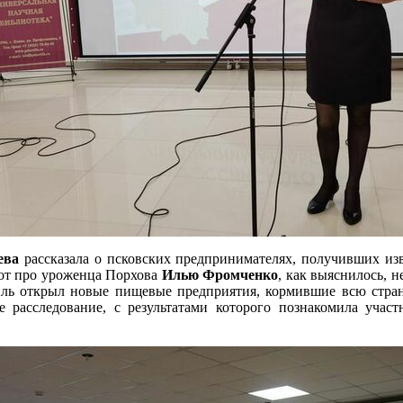
ева
рассказала о псковских предпринимателях, получивших изв
вот про уроженца Порхова
Илью Фромченко
, как выяснилось, 
аиль открыл новые пищевые предприятия, кормившие всю стра
е расследование, с результатами которого познакомила учас