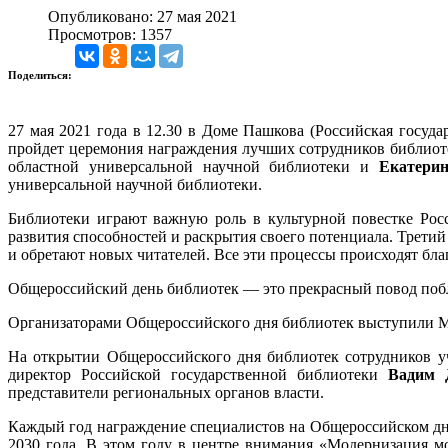
Опубликовано: 27 мая 2021
Просмотров: 1357
Поделиться:
27 мая 2021 года в 12.30 в Доме Пашкова (Российская госуд
пройдет церемония награждения лучших сотрудников библиот
областной универсальной научной библиотеки и
Екатерин
универсальной научной библиотеки.
Библиотеки играют важную роль в культурной повестке Рос
развития способностей и раскрытия своего потенциала. Трети
и обретают новых читателей. Все эти процессы происходят бл
Общероссийский день библиотек — это прекрасный повод побла
Организаторами Общероссийского дня библиотек выступили Ми
На открытии Общероссийского дня библиотек сотрудников у
директор Российской государственной библиотеки
Вадим 
представители региональных органов власти.
Каждый год награждение специалистов на Общероссийском дне
2030 года. В этом году в центре внимания «Модернизация м