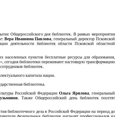
крытие Общероссийского дня библиотек. В рамках мероприятия
ие:
Вера Ивановна Павлова
, генеральный директор Псковской
ации деятельности библиотек области Псковской областной
х населенных пунктов бесплатные ресурсы для образования,
ура», сегодня библиотеки переживают настоящую трансформацию
 сотрудников библиотек.
ллектуального капитала нации.
дарственная библиотека.
культуры Российской Федерации
Ольга Ярилова
, генеральный
узьминов
. Также Общероссийский день библиотек посетят
тия библиотечного дела в Российской Федерации на период до
тавители федеральных библиотек наградят профессионалов из