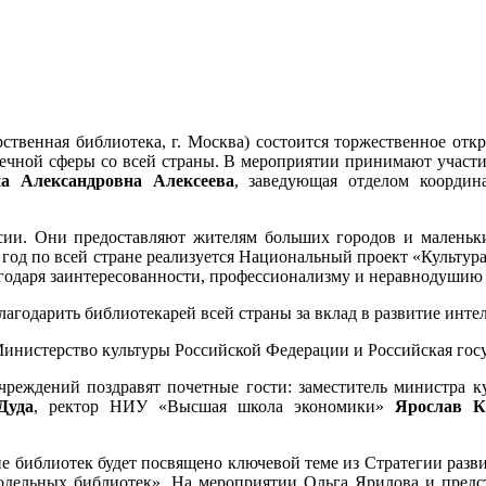
арственная библиотека, г. Москва) состоится торжественное от
ечной сферы со всей страны. В мероприятии принимают участ
а Александровна Алексеева
, заведующая отделом координ
сии. Они предоставляют жителям больших городов и маленьки
й год по всей стране реализуется Национальный проект «Культ
агодаря заинтересованности, профессионализму и неравнодушию
годарить библиотекарей всей страны за вклад в развитие инте
нистерство культуры Российской Федерации и Российская госу
чреждений поздравят почетные гости: заместитель министра 
Дуда
, ректор НИУ «Высшая школа экономики»
Ярослав К
 библиотек будет посвящено ключевой теме из Стратегии разви
одельных библиотек». На мероприятии Ольга Ярилова и предс