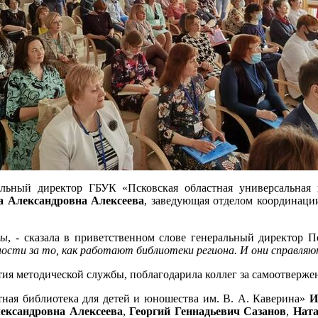
альный директор ГБУК «Псковская областная универсальная 
а Александровна Алексеева
, заведующая отделом координаци
ры
, - сказала в приветственном слове генеральный директор 
сти за то, как работают библиотеки региона. И они справляют
тия методической службы, поблагодарила коллег за самоотверж
тная библиотека для детей и юношества им. В. А. Каверина»
И
ександровна Алексеева
,
Георгий Геннадьевич Сазанов
,
Ната