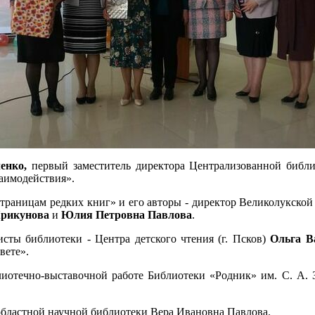
енко,
первый заместитель директора Централизованной библи
аимодействия».
страницам редких книг» и его авторы - директор Великолукско
Крикунова
и
Юлия Петровна Павлова
.
исты библиотеки - Центра детского чтения (г. Псков)
Ольга В
вете».
лиотечно-выставочной работе Библиотеки «Родник» им. С. А.
 областной научной библиотеки Вера Ивановна Павлова.