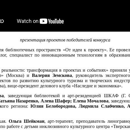
презентация проектов победителей конкурса
я библиотечных пространств «От идеи к проекту». Ее прове
олог, специалист по инновационным технологиям в образова
реальности: трансформация в проектах и событиях» приняли 
р» (Москва) и
Валерия Земскова
, руководитель экспертног
ектов по развитию культурного туризма и творческих индуст
ва), вице-президент делового клуба «Наследие и экономика».
ва
, заведующая библиотекой и арт-резиденцией ШКАФ (Г. 
Татьяна Назаренко, Алена Шафер; Елена Мочалова
, заведую
ского региона:
Юлия Белобородова, Людмила Слабченко, А
кая.
Ольга Шейкман
, арт-терапевт, преподаватель линогра
 по работе с детьми инклюзивного культурного центра «Тверска