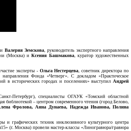
ли
Валерия Земскова
, руководитель экспертного направления
нии (Москва) и
Ксения Башмакова
, куратор художественных
участие эксперты -
Ольга Нестерцева
, советник директора по
о направления Фонда «Четверг». С докладом «Практическое
рий в исторических городах и поселениях» выступил
Андрей
Санкт-Петербург), специалисты ОГАУК «Томский областной
щая библиотекой – центром современного чтения (город Белово,
лена Фролова, Анна Дунаева, Надежда Иванова, Полина
вюры и графических техник инклюзивного культурного центра
я15» (г. Москва) провели мастер-классы «Линогравюра/гравюра