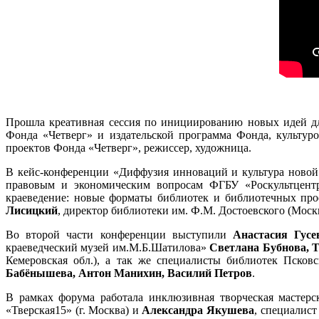
Прошла креативная сессия по инициированию новых идей дл
Фонда «Четверг» и издательской программа Фонда, культур
проектов Фонда «Четверг», режиссер, художница.
В кейс-конференции «Диффузия инноваций и культура новой 
правовым и экономическим вопросам ФГБУ «Роскультцент
краеведение: новые форматы библиотек и библиотечных про
Лисицкий
, директор библиотеки им. Ф.М. Достоевского (Моск
Во второй части конференции выступили
Анастасия Гусе
краеведческий музей им.М.Б.Шатилова»
Светлана Бубнова, 
Кемеровская обл.), а так же специалисты библиотек Псков
Бабёнышева, Антон Манихин, Василий Петров
.
В рамках форума работала инклюзивная творческая мастерс
«Тверская15» (г. Москва) и
Александра Якушева
, специалист