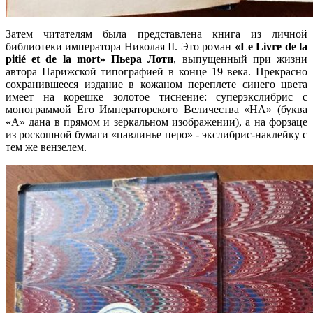
Затем читателям была представлена книга из личной
библиотеки императора Николая II. Это роман
«Le Livre de la
pitié et de la mort»
Пьера Лоти
, выпущенный при жизни
автора Парижской типографией в конце 19 века. Прекрасно
сохранившееся издание в кожаном переплете синего цвета
имеет на корешке золотое тиснение: суперэкслибрис с
монограммой Его Императорского Величества «НА» (буква
«А» дана в прямом и зеркальном изображении), а на форзаце
из роскошной бумаги «павлинье перо» - экслибрис-наклейку с
тем же вензелем.