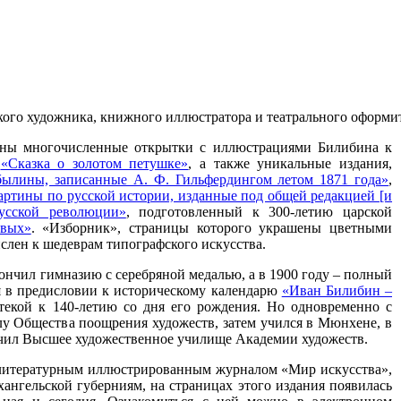
сского художника, книжного иллюстратора и театрального оформ
ены многочисленные открытки с иллюстрациями Билибина к
и
«Сказка о золотом петушке»
, а также уникальные издания,
ылины, записанные А. Ф. Гильфердингом летом 1871 года»
,
ртины по русской истории, изданные под общей редакцией [и
усской революции»
, подготовленный к 300-летию царской
овых»
. «Изборник», страницы которого украшены цветными
слен к шедеврам типографского искусства.
кончил гимназию с серебряной медалью, а в 1900 году – полный
я в предисловии к историческому календарю
«Иван Билибин –
екой к 140-летию со дня его рождения. Но одновременно с
 Общества поощрения художеств, затем учился в Мюнхене, в
нчил Высшее художественное училище Академии художеств.
-литературным ил­люстрированным журналом «Мир искусства»,
хангельской губерниям, на страницах этого издания появилась