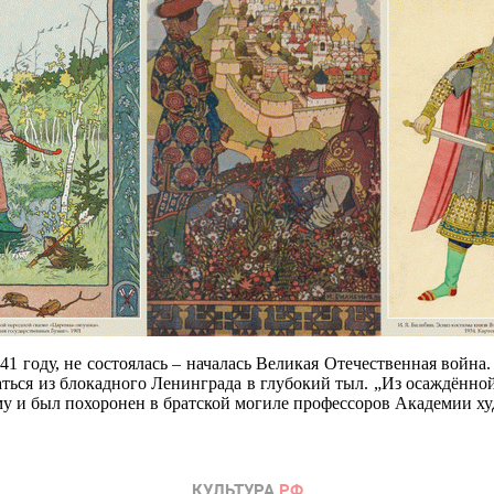
41 году, не состоялась – началась Великая Отечественная войн
ься из блокадного Ленинграда в глубокий тыл. „Из осаждённой 
у и был похоронен в братской могиле профессоров Академии ху