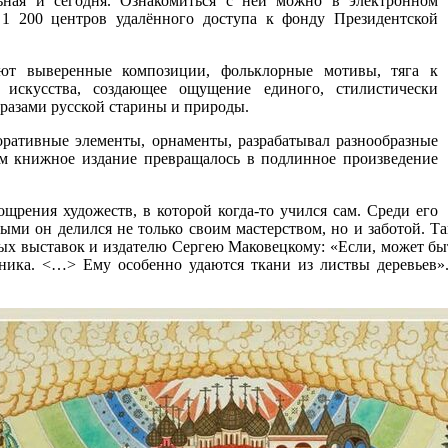
льная и сегодня. Ознакомиться с ней можно в электронном
 1 200 центров удалённого доступа к фонду Президентской
ют выверенные композиции, фольклорные мотивы, тяга к
о искусства, создающее ощущение единого, стилистически
бразами русской старины и природы.
оративные элементы, орнаменты, разрабатывал разнообразные
м книжное издание превращалось в подлинное произведение
рения художеств, в которой когда-то учился сам. Среди его
ыми он делился не только своим мастерством, но и заботой. Т
ых выставок и издателю Сергею Маковецкому: «Если, может быть,
ченика. <…> Ему особенно удаются ткани из листвы деревьев»