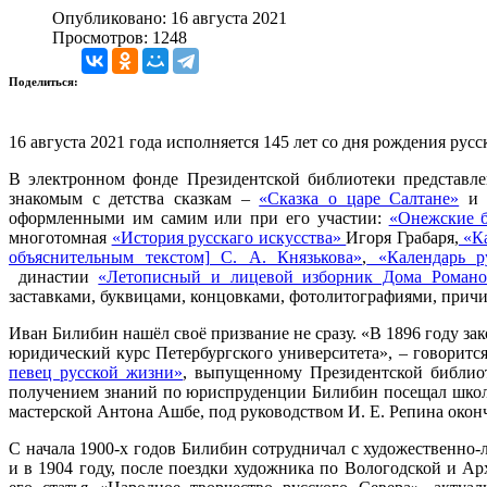
Опубликовано: 16 августа 2021
Просмотров: 1248
Поделиться:
16 августа 2021 года исполняется 145 лет со дня рождения ру
В электронном фонде Президентской библиотеки представл
знакомым с детства сказкам –
«Сказка о царе Салтане»
оформленными им самим или при его участии:
«Онежские б
многотомная
«История русскаго искусства»
Игоря Грабаря,
«Ка
объяснительным текстом] С. А. Князькова»
,
«Календарь р
династии
«Летописный и лицевой изборник Дома Роман
заставками, буквицами, концовками, фотолитографиями, причи
Иван Билибин нашёл своё призвание не сразу. «В 1896 году за
юридический курс Петербургского университета», – говоритс
певец русской жизни»
, выпущенному Президентской библиот
получением знаний по юриспруденции Билибин посещал школу
мастерской Антона Ашбе, под руководством И. Е. Репина око
С начала 1900-х годов Билибин сотрудничал с художественно
и в 1904 году, после поездки художника по Вологодской и Ар