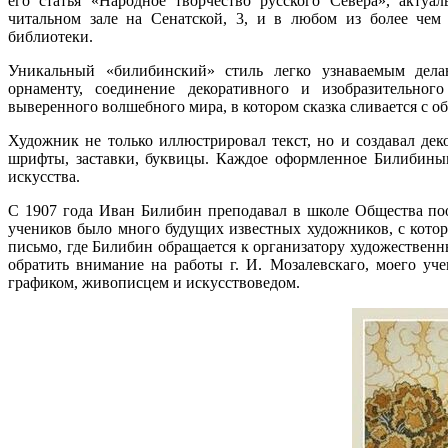
его статья «Народное творчество русского Севера», актуа
читальном зале на Сенатской, 3, и в любом из более чем
библиотеки.
Уникальный «билибинский» стиль легко узнаваемым дела
орнаменту, соединение декоративного и изобразительног
выверенного волшебного мира, в котором сказка сливается с о
Художник не только иллюстрировал текст, но и создавал дек
шрифты, заставки, буквицы. Каждое оформленное Билибины
искусства.
С 1907 года Иван Билибин преподавал в школе Общества поощ
учеников было много будущих известных художников, с котор
письмо, где Билибин обращается к организатору художественн
обратить внимание на работы г. И. Мозалевскаго, моего у
графиком, живописцем и искусствоведом.