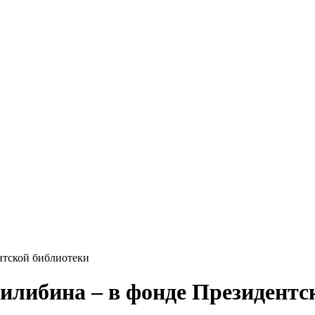
нтской библиотеки
илибина – в фонде Президентс