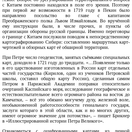
с Китаем постоянно находился в поле его зрения. Поэтому
при первой же возможности в 1719 году в Пекин было
направлено посольство во главе с капитаном
Преображенского полка Львом Измайловым. Во вручённой
ему инструкции были, в числе прочих, и пункты об
организации обороны русской границы. Именно переговоры
о границе с Китаем послужили поводом к непосредственному
картографированию Сибири: составлению маршрутных карт-
чертежей и обзорных карт её обширной территории.
При Петре число геодезистов, занятых съёмками специальных
карт, доходило в 1721 году до тридцати. «…Появление только
в его царствование изготовленных в России карт отдельных
частей государства (Кирилов, один из учеников Петровской
школы, составил общую карту России), сделанныя самим
Петром в Парижской Академии поправки относительно
очертаний Каспийскаго моря, исследование географическое и
естествоиспытательное всего огромнаго района на восток до
Камчатки, – всё это обязано могучему духу, железной воле,
необыкновенной работоспособности гениальнаго государя,
заслуги котораго в этой области, как и во многих других,
имеют огромное значение для потомства», – пишет Брикнер
в «Иллюстрированной истории Петра Великого».
Ознакомиться с оцифрованными картами из личной