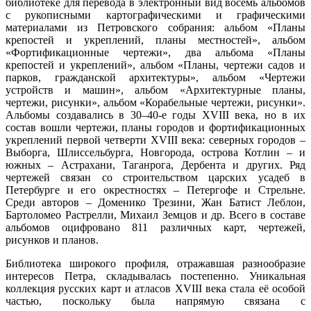
библиотеке для перевода в электронный вид восемь альбомов
с рукописными картографическими и графическими
материалами из Петровского собрания: альбом «Планы
крепостей и укреплений, планы местностей», альбом
«Фортификационные чертежи», два альбома «Планы
крепостей и укреплений», альбом «Планы, чертежи садов и
парков, гражданской архитектуры», альбом «Чертежи
устройств и машин», альбом «Архитектурные планы,
чертежи, рисунки», альбом «Корабельные чертежи, рисунки».
Альбомы создавались в 30–40-е годы XVIII века, но в их
состав вошли чертежи, планы городов и фортификационных
укреплений первой четверти XVIII века: северных городов –
Выборга, Шлиссельбурга, Новгорода, острова Котлин – и
южных – Астрахани, Таганрога, Дербента и других. Ряд
чертежей связан со строительством царских усадеб в
Петербурге и его окрестностях – Петергофе и Стрельне.
Среди авторов – Доменико Трезини, Жан Батист Леблон,
Бартоломео Растрелли, Михаил Земцов и др. Всего в составе
альбомов оцифровано 811 различных карт, чертежей,
рисунков и планов.
Библиотека широкого профиля, отражавшая разнообразие
интересов Петра, складывалась постепенно. Уникальная
коллекция русских карт и атласов XVIII века стала её особой
частью, поскольку была напрямую связана с