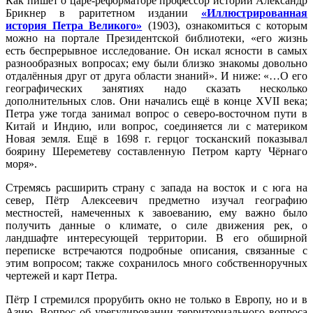
Как пишет о царе-реформаторе профессор истории Александр
Брикнер в раритетном издании
«Иллюстрированная
история Петра Великого»
(1903), ознакомиться с которым
можно на портале Президентской библиотеки, «его жизнь
есть беспрерывное исследование. Он искал ясности в самых
разнообразных вопросах; ему были близко знакомы довольно
отдалённыя друг от друга области знаний». И ниже: «…О его
географических занятиях надо сказать несколько
дополнительных слов. Они начались ещё в конце XVII века;
Петра уже тогда занимал вопрос о северо-восточном пути в
Китай и Индию, или вопрос, соединяется ли с материком
Новая земля. Ещё в 1698 г. герцог тосканский показывал
боярину Шереметеву составленную Петром карту Чёрнаго
моря».
Стремясь расширить страну с запада на восток и с юга на
север, Пётр Алексеевич предметно изучал географию
местностей, намеченных к завоеванию, ему важно было
получить данные о климате, о силе движения рек, о
ландшафте интересующей территории. В его обширной
переписке встречаются подробные описания, связанные с
этим вопросом; также сохранилось много собственноручных
чертежей и карт Петра.
Пётр I стремился прорубить окно не только в Европу, но и в
Азию. Вопрос об урегулировании территориального вопроса