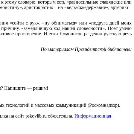
и к этому словарю, которым есть «равносильные славянские или
амоистину», аристократию – на «вельможедержавие», артерию –
ния «сойти с рук», «ну обниматься» или «подруга дней моих
и причину, «замедлившую ход нашей словесности». Поэт умело
ытовое просторечие. И если Ломоносов разделил русскую речь
По материалам Президентской библиотеки
ы?
Напишите — решим!
ых технологий и массовых коммуникаций (Роскомнадзор).
а на сайт pskovlib.ru обязательна.
Информационная