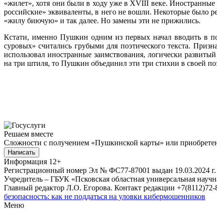
«жилет», хотя они были в ходу уже в XVIII веке. Иностранные
российские» эквиваленты, в него не вошли. Некоторые было 
«жилу биючую» и так далее. Но замены эти не прижились.
Кстати, именно Пушкин одним из первых начал вводить в по
суровых» считались грубыми для поэтического текста. Призн
использовал иностранные заимствования, логически развитый
на три штиля, то Пушкин объединил эти три стихии в своей по
Решаем вместе
Сложности с получением «Пушкинской карты» или приобретени
Написать
Информация
12+
Регистрационный номер Эл № ФС77-87001 выдан 19.03.2024 г.
Учредитель – ГБУК «Псковская областная универсальная науч
Главный редактор Л.О. Егорова. Контакт редакции +7(8112)72-8
безопасность: как не поддаться на уловки кибермошенников
Меню