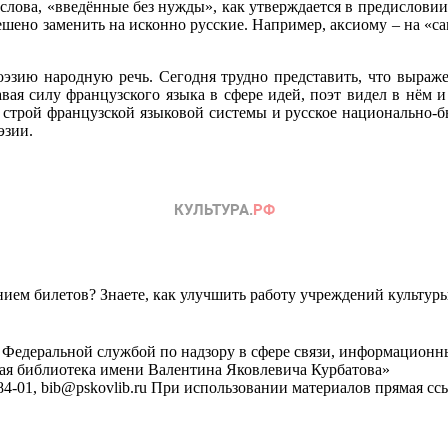
 слова, «введённые без нужды», как утверждается в предислови
решено заменить на исконно русские. Например, аксиому – на «с
эзию народную речь. Сегодня трудно представить, что выраже
авая силу французского языка в сфере идей, поэт видел в нём 
 строй французской языковой системы и русское национально-б
эзии.
ем билетов? Знаете, как улучшить работу учреждений культур
 Федеральной службой по надзору в сфере связи, информационн
ная библиотека имени Валентина Яковлевича Курбатова»
4-01, bib@pskovlib.ru
При использовании материалов прямая ссылк