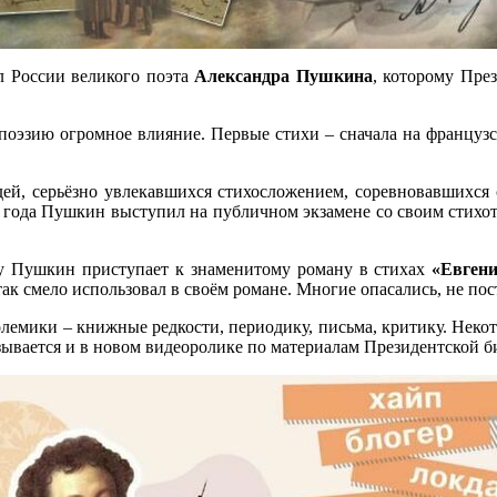
л России великого поэта
Александра Пушкина
, которому Пре
оэзию огромное влияние. Первые стихи – сначала на французск
ей, серьёзно увлекавшихся стихосложением, соревновавшихся
5 года Пушкин выступил на публичном экзамене со своим стих
оду Пушкин приступает к знаменитому роману в стихах
«Евген
к смело использовал в своём романе. Многие опасались, не пост
лемики – книжные редкости, периодику, письма, критику. Некот
зывается и в новом видеоролике по материалам Президентской 