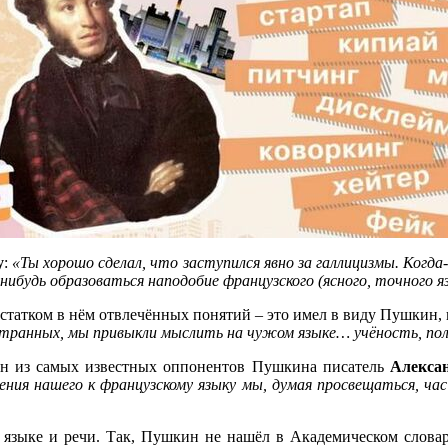
у
:
«Ты хорошо сделал, что заступился явно за галлицизмы. Когд
-нибудь образоваться наподобие французского (ясного, точного яз
достатком в нём отвлечённых понятий – это имел в виду Пушкин
странных, мы привыкли мыслить на чужом языке… учёность, поли
ин из самых известных оппонентов Пушкина писатель
Алекса
ления нашего к французскому языку мы, думая просвещаться, ча
 языке и речи. Так, Пушкин не нашёл в Академическом словаре