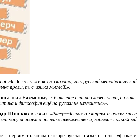
а-нибудь должно же вслух сказать, что русский метафизический
ыка прозы, т. е. языка мыслей)»
.
, писавший Вяземскому:
«У нас ещё нет ни словесности, ни книг.
тика и философия ещё по-русски не изъяснялись»
.
ндр Шишков
в своих
«Рассуждениях о старом и новом слоге
с от часу впадаем в большее невежество и, забывая природный
 – первом толковом словаре русского языка – слов «фрак» и