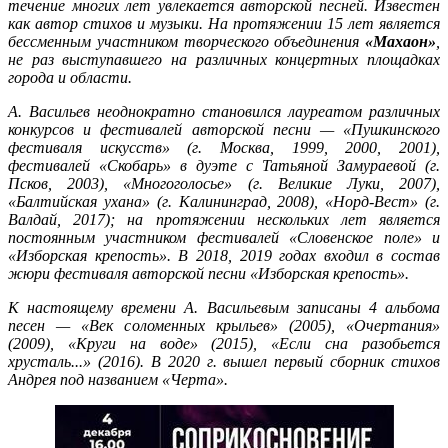
течение многих лет увлекается авторской песней. Известен
как автор стихов и музыки. На протяжении 15 лет является
бессменным участником творческого объединения
«Махаон»
,
не раз выступавшего на различных концертных площадках
города и области.
А. Васильев неоднократно становился лауреатом различных
конкурсов и фестивалей авторской песни — «Пушкинского
фестиваля искусств» (г. Москва, 1999, 2000, 2001),
фестивалей «Скобарь» в дуэте с Татьяной Замураевой (г.
Псков, 2003), «Многоголосье» (г. Великие Луки, 2007),
«Балтийская ухана» (г. Калининград, 2008), «Норд-Вест» (г.
Валдай, 2017); на протяжении нескольких лет является
постоянным участником фестивалей «Словенское поле» и
«Изборская крепость». В 2018, 2019 годах входил в состав
жюри фестиваля авторской песни «Изборская крепость».
К настоящему времени А. Васильевым записаны 4 альбома
песен — «Век соломенных крыльев» (2005), «Очертания»
(2009), «Круги на воде» (2015), «Если сна разобьется
хрусталь...» (2016).
В 2020 г. вышел первый сборник стихов
Андрея под названием «Черта».