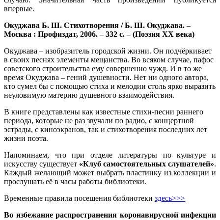
впервые.
Окуджава Б. Ш. Стихотворения / Б. Ш. Окуджава. –
Москва : Профиздат, 2006. – 332 c. – (Поэзия ХХ века)
Окуджава – изобразитель городской жизни. Он подчёркивает
в своих песнях элементы мещанства. Во всяком случае, пафос
советского строительства ему совершенно чужд. И в то же
время Окуджава – гений душевности. Нет ни одного автора,
кто сумел бы с помощью стиха и мелодии столь ярко выразить
неуловимую материю душевного взаимодействия.
В книге представлены как известные стихи-песни раннего
периода, которые не раз звучали по радио, с концертной
эстрады, с киноэкранов, так и стихотворения последних лет
жизни поэта.
Напоминаем, что при отделе литературы по культуре и
искусству существует
«Клуб самостоятельных слушателей»
.
Каждый желающий может выбрать пластинку из коллекции и
прослушать её в часы работы библиотеки.
Временные правила посещения библиотеки
здесь>>>
Во избежание распространения коронавирусной инфекции