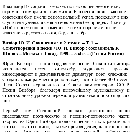
Владимир Высоцкий – человек потрясающей энергетики,
огромного юмора и знания жизни. Его песни, описывающие
советский быт, имели феноменальный успех, поскольку в них
слушатели узнавали себя и свою жизнь без прикрас. В книгу
«Избранное» вошли знаменитые стихотворения и песни
известного русского поэта, барда и актёра.
Визбор Ю. И. Сочинения : в 2 томах. – Т. 1. –
Стихотворения и песни / Ю. И. Визбор ; составитель Р.
Шипов – Москва : Локид, 1999. – 554 с. – (Голоса России)
Юрий Визбор – гений бардовской песни. Советский автор-
исполнитель песен, киноактёр, журналист, прозаик,
киносценарист и документалист, драматург, поэт, художник.
Создатель жанра «песни-репортажа», автор более 300 песен.
Член Союза журналистов и Союза композиторов СССР.
Песни Визбора, благодаря высочайшему музыкальному и
стихотворному уровню пережили рубеж века и поются до сих
пор.
Первый том Сочинений впервые достаточно полно
представляет поэтическую и песенно-поэтическую части
творчества Юрия Визбора, включая песни, стихи, работы для
эстрады, театра и кино, а также произведения, написанные по
случаю. Значительная часть произведений публикуется